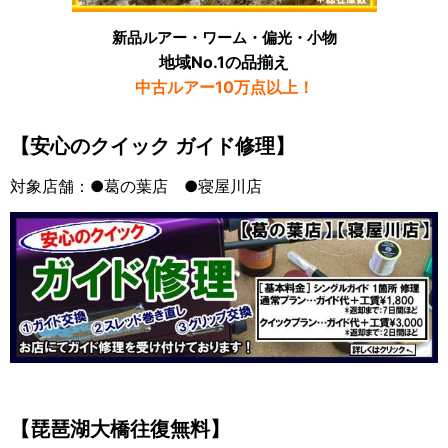
新品ルアー・ワーム・偏光・小物
地域No.1の品揃え
中古ルアー10万点以上！
【安心のクイック ガイド修理】
対象店舗：●葛の葉店 ●寝屋川店
【琵琶湖大橋往復無料】