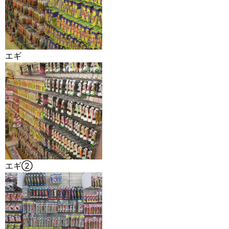
エギ
エギ②