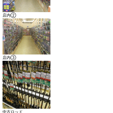
店内②
店内③
中古ロッド