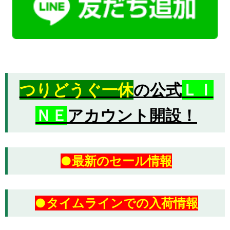
つりどうぐ一休
の公式
ＬＩ
ＮＥ
アカウント開設！
●最新のセール情報
●タイムラインでの入荷情報