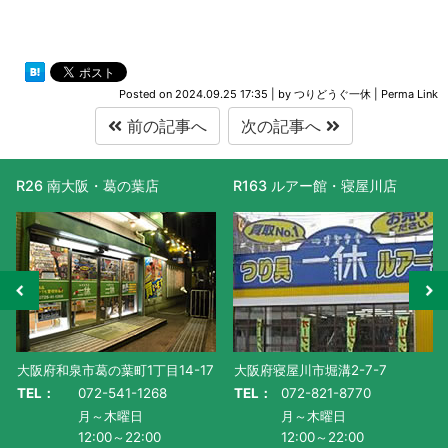
Posted on
2024.09.25 17:35
|
by
つりどうぐ一休
|
Perma Link
前の記事へ
次の記事へ
R26 南大阪・葛の葉店
R163 ルアー館・寝屋川店
大阪府和泉市葛の葉町1丁目14-17
大阪府寝屋川市堀溝2-7-7
TEL：
072-541-1268
TEL：
072-821-8770
月～木曜日
月～木曜日
12:00～22:00
12:00～22:00