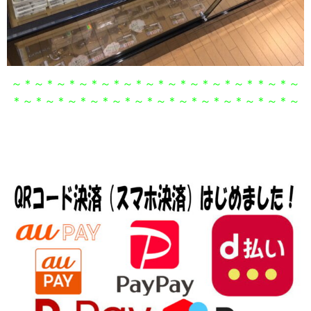
～＊～＊～＊～＊～＊～＊～＊～＊～＊～＊～＊＊～＊～
＊～＊～＊～＊～＊～＊～＊～＊～＊～＊～＊～＊～＊～