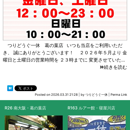
つりどうぐ一休 葛の葉店 いつも当店をご利用いただ
き、 誠にありがとうございます！ ２０２６年５月より 金
曜日と土曜日の営業時間を ２３時までに 変更させていた…
続きを読む
Posted on
2026.03.31 21:28
|
by
つりどうぐ一休
|
Perma Link
R26 南大阪・葛の葉店
R163 ルアー館・寝屋川店