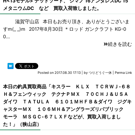
H<13モデル> デッドソード、 シマノ 16アンタレスDC 15
メタニウムDC など 買取入荷致しました。
滋賀守山店 本日もお売り頂き、ありがとうございま
すm(_ _)m 2017年8月30日 ＊ロッド ガンクラフト KG-0
0…
続きを読む
Posted on
2017.08.30 17:13
|
by
つりどうぐ一休
|
Perma Link
本日の釣具買取商品「キスラー ＫＬＸ ＴＣＲＷＪ‐６８
Ｈ＆フェンウィック テクナＰＭＸ ７０ＣＨＪ＆ＵＳＡ
ダイワ ＴＡＴUＬＡ ６１０１ＭＨＦＢ＆ダイワ ジグキ
ャスターＭＸ １０６ＭＨ＆アングラーズリパブリック
モーラ ＭＳＧＣ‐６７ＬＸＦなどが、買取入荷しまし
た！」（狭山店）