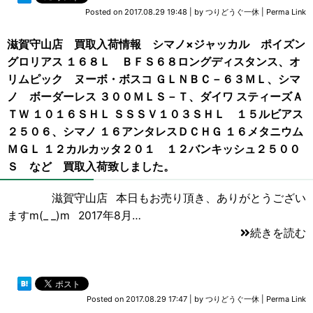
Posted on
2017.08.29 19:48
|
by
つりどうぐ一休
|
Perma Link
滋賀守山店 買取入荷情報 シマノ×ジャッカル ポイズン
グロリアス １６８Ｌ ＢＦＳ６８ロングディスタンス、オ
リムピック ヌーボ・ボスコ ＧＬＮＢＣ－６３ＭＬ、シマ
ノ ボーダーレス ３００ＭＬＳ－Ｔ、ダイワ スティーズＡ
ＴＷ １０１６ＳＨＬ ＳＳＳＶ１０３ＳＨＬ １５ルビアス
２５０６、シマノ １６アンタレスＤＣＨＧ １６メタニウム
ＭＧＬ １２カルカッタ２０１ １２バンキッシュ２５００
Ｓ など 買取入荷致しました。
滋賀守山店 本日もお売り頂き、ありがとうござい
ますm(_ _)m 2017年8月…
続きを読む
Posted on
2017.08.29 17:47
|
by
つりどうぐ一休
|
Perma Link