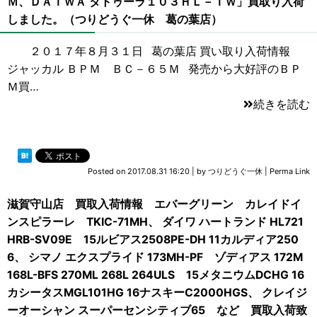
Ｍ、ＤＡＩＷＡ タトゥーラ１０３ＨＬ－ＴＷ」買取り入荷
しました。（つりどうぐ一休 葛の葉店）
２０１７年８月３１日 葛の葉店 買い取り入荷情報
ジャッカル ＢＰＭ ＢＣ－６５Ｍ 発売から大好評のＢＰ
Ｍ買…
続きを読む
Posted on
2017.08.31 16:20
|
by
つりどうぐ一休
|
Perma Link
滋賀守山店 買取入荷情報 エバーグリーン カレイドイ
ンスピラーレ TKIC-71MH、 ダイワ ハートランド HL721
HRB-SV09E 15ルビアス2508PE-DH 11カルディア250
6、 シマノ エクスプライド 173MH-PF ゾディアス 172M
168L-BFS 270ML 268L 264ULS 15メタニウムDCHG 16
カシータスMGL101HG 16ナスキーC2000HGS、 クレイジ
ーオーシャン スーパーセンシティブ65 など 買取入荷致