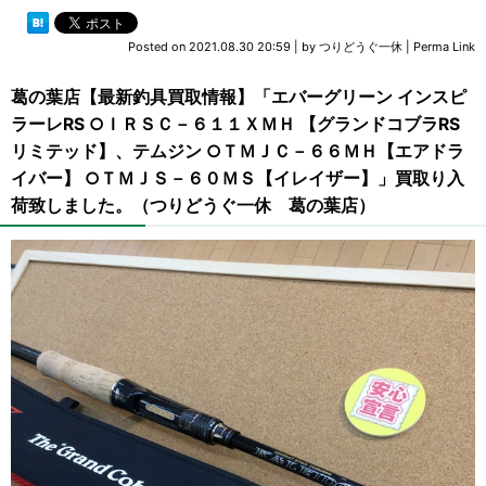
Posted on
2021.08.30 20:59
|
by
つりどうぐ一休
|
Perma Link
葛の葉店【最新釣具買取情報】「エバーグリーン インスピ
ラーレRS ○ＩＲＳＣ－６１１ＸＭＨ 【グランドコブラRS
リミテッド】、テムジン ○ＴＭＪＣ－６６ＭＨ【エアドラ
イバー】 ○ＴＭＪＳ－６０ＭＳ【イレイザー】」買取り入
荷致しました。（つりどうぐ一休 葛の葉店）