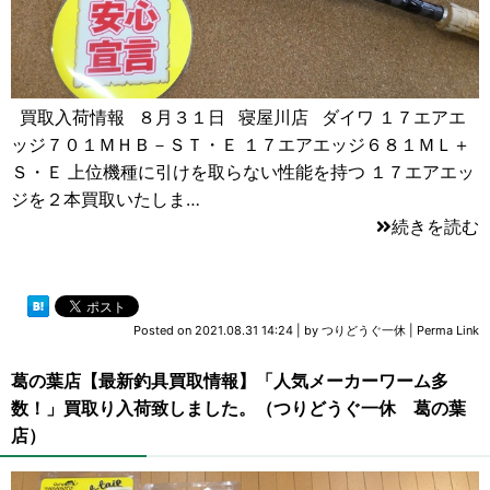
買取入荷情報 ８月３１日 寝屋川店 ダイワ １７エアエ
ッジ７０１ＭＨＢ－ＳＴ・Ｅ １７エアエッジ６８１ＭＬ＋
Ｓ・Ｅ 上位機種に引けを取らない性能を持つ １７エアエッ
ジを２本買取いたしま…
続きを読む
Posted on
2021.08.31 14:24
|
by
つりどうぐ一休
|
Perma Link
葛の葉店【最新釣具買取情報】「人気メーカーワーム多
数！」買取り入荷致しました。（つりどうぐ一休 葛の葉
店）