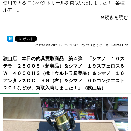
使用できる コンパクトリールを買取いたしました！ 各種
ルアー…
続きを読む
Posted on
2021.08.29 20:42
|
by
つりどうぐ一休
|
Perma Link
狭山店 本日の釣具買取商品 第４弾！「シマノ １０ス
テラ ２５００Ｓ（超美品）＆シマノ １９スフェロスＳ
Ｗ ４０００ＨＧ（極上ウルトラ超美品）＆シマノ １６
アンタレスＤＣ ＨＧ（右）＆シマノ ００コンクエスト
２０１などが、買取入荷しました！」（狭山店）