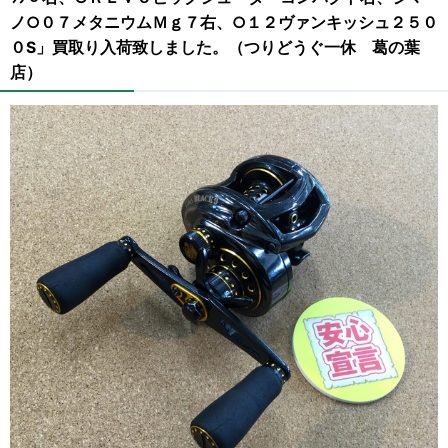
ノ○０７メタニウムＭｇ７右、○１２ヴァンキッシュ２５０
０S」買取り入荷致しました。（つりどうぐ一休 葛の葉
店）