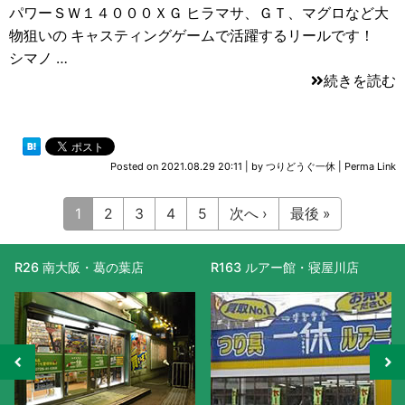
パワーＳＷ１４０００ＸＧ ヒラマサ、ＧＴ、マグロなど大
物狙いの キャスティングゲームで活躍するリールです！
シマノ …
続きを読む
Posted on
2021.08.29 20:11
|
by
つりどうぐ一休
|
Perma Link
1
2
3
4
5
次へ ›
最後 »
R163 ルアー館・寝屋川店
R477 滋賀守山店