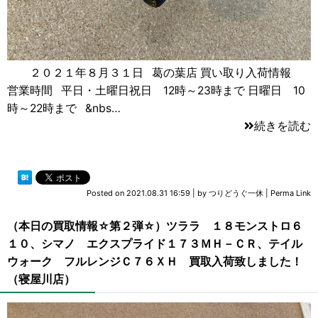
２０２１年８月３１日 葛の葉店 買い取り入荷情報
営業時間 平日・土曜日祝日 12時～23時まで 日曜日 10
時～22時まで &nbs…
続きを読む
Posted on
2021.08.31 16:59
|
by
つりどうぐ一休
|
Perma Link
（本日の買取情報☆第２弾☆）ツララ １８モンストロ６
１０、シマノ エクスプライド１７３ＭＨ－ＣＲ、テイル
ウォーク フルレンジＣ７６ＸＨ 買取入荷致しました！
（寝屋川店）