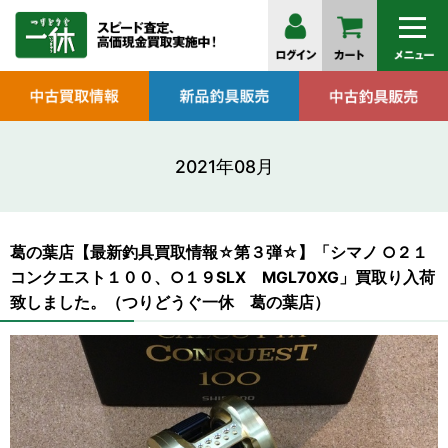
2021年08月
葛の葉店【最新釣具買取情報☆第３弾☆】「シマノ ○２１
コンクエスト１００、○１９SLX MGL70XG」買取り入荷
致しました。（つりどうぐ一休 葛の葉店）