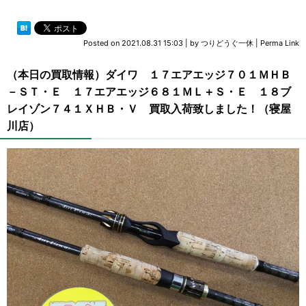
Posted on
2021.08.31 15:03
|
by
つりどうぐ一休
|
Perma Link
（本日の買取情報）ダイワ １７エアエッジ７０１ＭＨＢ
－ＳＴ・Ｅ １７エアエッジ６８１ＭＬ＋Ｓ・Ｅ １８ブ
レイゾン７４１ＸＨＢ・Ｖ 買取入荷致しました！（寝屋
川店）