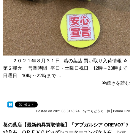
２０２１年８月３１日 葛の葉店 買い取り入荷情報 ☆
第２弾☆ 営業時間 平日・土曜日祝日 12時～23時まで
日曜日 10時～22時まで …
続きを読む
Posted on
2021.08.31 18:24
|
by
つりどうぐ一休
|
Perma Link
葛の葉店【最新釣具買取情報】「アブガルシア ○REVOﾌﾞﾗ
ｯｸ９右、○ＲＥＶＯビッグシューターコンパクト右、シマ