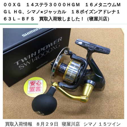
００ＸＧ １４ステラ３０００ＨＧＭ １６メタニウムＭ
ＧＬ ＨＧ、シマノ×ジャッカル １８ポイズンアドレナ１
６３Ｌ－ＢＦＳ 買取入荷致しました！（寝屋川店）
買取入荷情報 ８月２９日 寝屋川店 シマノ １５ツイン