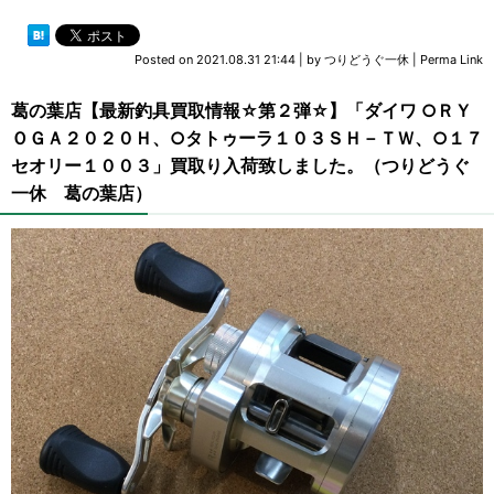
Posted on
2021.08.31 21:44
|
by
つりどうぐ一休
|
Perma Link
葛の葉店【最新釣具買取情報☆第２弾☆】「ダイワ ○ＲＹ
ＯＧＡ２０２０Ｈ、○タトゥーラ１０３ＳＨ－ＴＷ、○１７
セオリー１００３」買取り入荷致しました。（つりどうぐ
一休 葛の葉店）