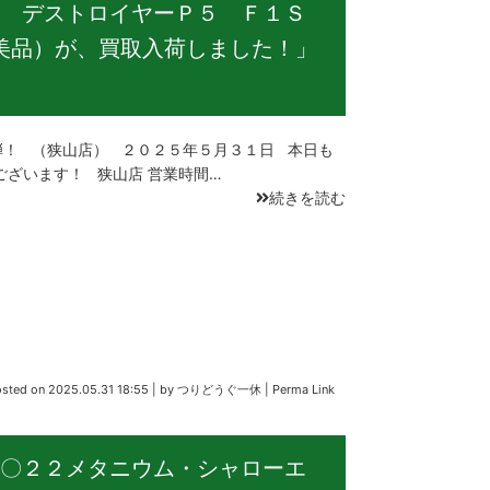
 デストロイヤーＰ５ Ｆ１Ｓ
美品）が、買取入荷しました！」
！ （狭山店） ２０２５年５月３１日 本日も
ございます！ 狭山店 営業時間…
続きを読む
osted on
2025.05.31 18:55
|
by
つりどうぐ一休
|
Perma Link
〇２２メタニウム・シャローエ