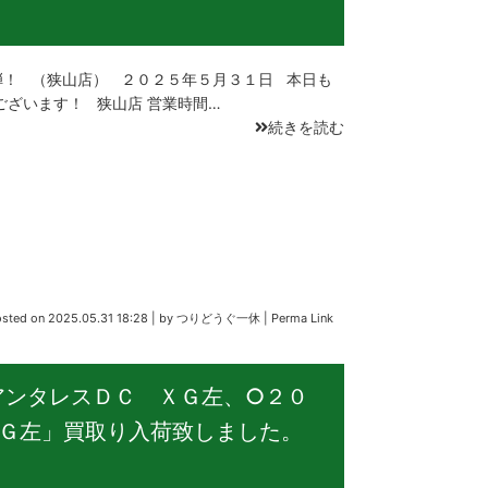
！ （狭山店） ２０２５年５月３１日 本日も
ございます！ 狭山店 営業時間…
続きを読む
osted on
2025.05.31 18:28
|
by
つりどうぐ一休
|
Perma Link
アンタレスＤＣ ＸＧ左、○２０
Ｇ左」買取り入荷致しました。