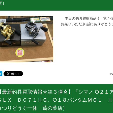
店）
本日の釣具買取商品！ 第４弾
お売りいただき 誠にありがとう
P
【最新釣具買取情報☆第３弾☆】「シマノ ○２１
ＳＬＸ ＤＣ７１ＨＧ、○１８バンタムＭＧＬ Ｈ
（つりどうぐ一休 葛の葉店）