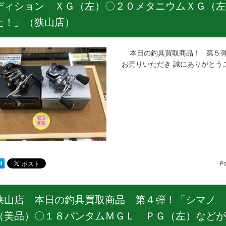
ディション ＸＧ（左）〇２０メタニウムＸＧ（左
た！」（狭山店）
本日の釣具買取商品！ 第５弾
お売りいただき 誠にありがとう
P
狭山店 本日の釣具買取商品 第４弾！「シマノ 
（美品）〇１８バンタムＭＧＬ ＰＧ（左）などが