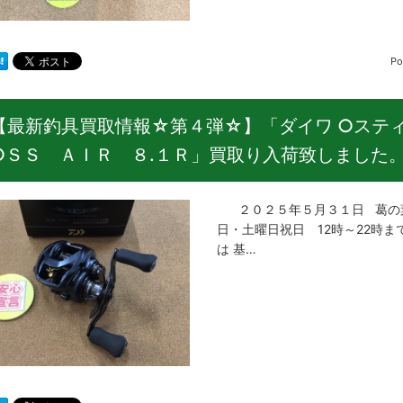
Po
【最新釣具買取情報☆第４弾☆】「ダイワ ○ステ
○ＳＳ ＡＩＲ ８.１Ｒ」買取り入荷致しました
２０２５年５月３１日 葛の葉
日・土曜日祝日 12時～22時ま
は 基…