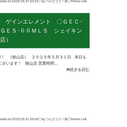
sted on
2025.05.31 20:24
|
by
つりどうぐ一休
|
Perma Link
 ゲインエレメント 〇ＧＥＣｰ
ＧＥＳｰ６６ＭＬＳ シェイキン
店）
！ （狭山店） ２０２５年５月３１日 本日も
ございます！ 狭山店 営業時間…
続きを読む
sted on
2025.05.31 20:09
|
by
つりどうぐ一休
|
Perma Link