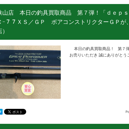
狭山店 本日の釣具買取商品 第７弾！「ｄｅｐｓ
Ｃｰ７７ＸＳ／ＧＰ ボアコンストリクターＧＰが
店）
本日の釣具買取商品！ 第７弾
お売りいただき 誠にありがとう
P