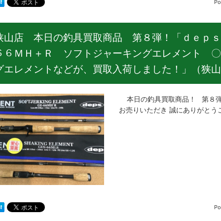
Po
狭山店 本日の釣具買取商品 第８弾！「ｄｅｐｓ
６６ＭＨ＋Ｒ ソフトジャーキングエレメント 〇
グエレメントなどが、買取入荷しました！」（狭山
本日の釣具買取商品！ 第８弾
お売りいただき 誠にありがとう
Po