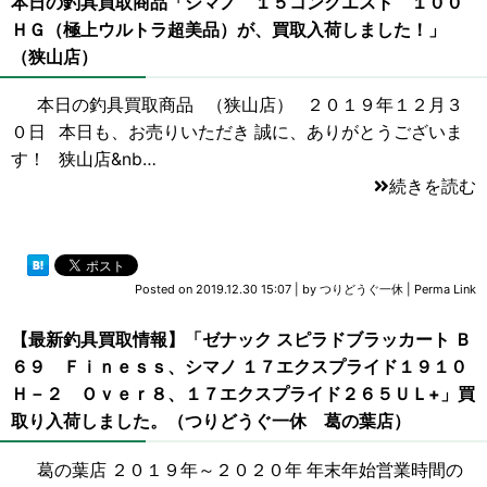
本日の釣具買取商品「シマノ １５コンクエスト １００
ＨＧ（極上ウルトラ超美品）が、買取入荷しました！」
（狭山店）
本日の釣具買取商品 （狭山店） ２０１９年１２月３
０日 本日も、お売りいただき 誠に、ありがとうございま
す！ 狭山店&nb…
続きを読む
Posted on
2019.12.30 15:07
|
by
つりどうぐ一休
|
Perma Link
【最新釣具買取情報】「ゼナック スピラドブラッカート Ｂ
６９ Ｆｉｎｅｓｓ、シマノ １７エクスプライド１９１０
Ｈ－２ Ｏｖｅｒ８、１７エクスプライド２６５ＵＬ+」買
取り入荷しました。（つりどうぐ一休 葛の葉店）
葛の葉店 ２０１９年～２０２０年 年末年始営業時間の