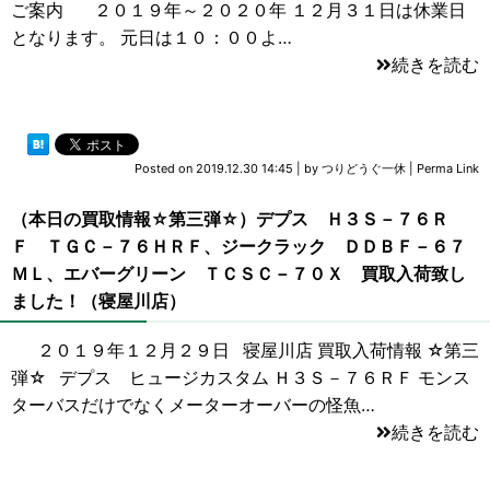
ご案内 ２０１９年～２０２０年 １２月３１日は休業日
となります。 元日は１０：００よ…
続きを読む
Posted on
2019.12.30 14:45
|
by
つりどうぐ一休
|
Perma Link
（本日の買取情報☆第三弾☆）デプス Ｈ３Ｓ－７６Ｒ
Ｆ ＴＧＣ－７６ＨＲＦ、ジークラック ＤＤＢＦ－６７
ＭＬ、エバーグリーン ＴＣＳＣ－７０Ｘ 買取入荷致し
ました！（寝屋川店）
２０１９年１２月２９日 寝屋川店 買取入荷情報 ☆第三
弾☆ デプス ヒュージカスタム Ｈ３Ｓ－７６ＲＦ モンス
ターバスだけでなくメーターオーバーの怪魚…
続きを読む