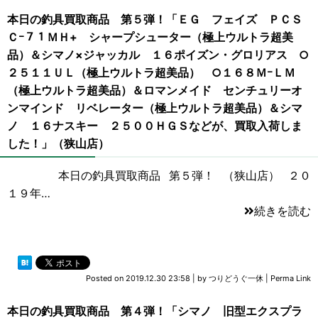
本日の釣具買取商品 第５弾！「ＥＧ フェイズ ＰＣＳ
Ｃｰ７１ＭＨ+ シャープシューター（極上ウルトラ超美
品）＆シマノ×ジャッカル １６ポイズン・グロリアス ○
２５１１ＵＬ（極上ウルトラ超美品） ○１６８ＭｰＬＭ
（極上ウルトラ超美品）＆ロマンメイド センチュリーオ
ンマインド リベレーター（極上ウルトラ超美品）＆シマ
ノ １６ナスキー ２５００ＨＧＳなどが、買取入荷しま
した！」（狭山店）
本日の釣具買取商品 第５弾！ （狭山店） ２０
１９年…
続きを読む
Posted on
2019.12.30 23:58
|
by
つりどうぐ一休
|
Perma Link
本日の釣具買取商品 第４弾！「シマノ 旧型エクスプラ