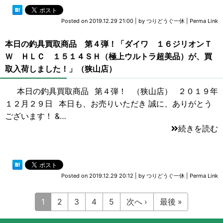
Posted on
2019.12.29 21:00
|
by
つりどうぐ一休
|
Perma Link
本日の釣具買取商品 第４弾！「ダイワ １６ジリオンＴ
Ｗ ＨＬＣ １５１４ＳＨ（極上ウルトラ超美品）が、買
取入荷しました！」（狭山店）
本日の釣具買取商品 第４弾！ （狭山店） ２０１９年
１２月２９日 本日も、お売りいただき 誠に、ありがとう
ございます！ &…
続きを読む
Posted on
2019.12.29 20:12
|
by
つりどうぐ一休
|
Perma Link
1
2
3
4
5
次へ ›
最後 »