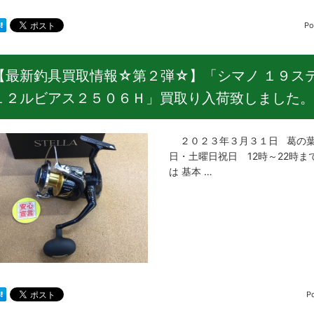
Po
【最新釣具買取情報☆第２弾☆】「シマノ １９ス
１２ルビアス２５０６Ｈ」買取り入荷致しました。
２０２３年３月３１日 葛の葉店
日・土曜日祝日 12時～22時ま
は 基本 …
P