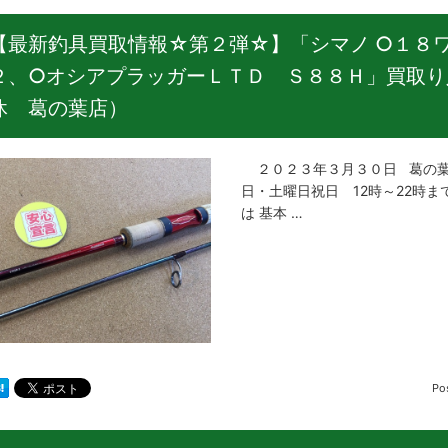
【最新釣具買取情報☆第２弾☆】「シマノ ○１８
２、○オシアプラッガーＬＴＤ Ｓ８８Ｈ」買取り
休 葛の葉店）
２０２３年３月３０日 葛の葉店
日・土曜日祝日 12時～22時ま
は 基本 …
Po