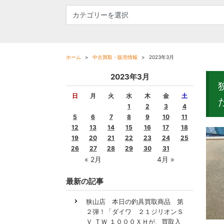
ホーム
中古買取・販売情報
2023年3月
2023年3月
日
月
火
水
木
金
土
1
2
3
4
5
6
7
8
9
10
11
12
13
14
15
16
17
18
19
20
21
22
23
24
25
26
27
28
29
30
31
« 2月
4月 »
最新の記事
狭山店 本日の釣具買取商品 第
２弾！「ダイワ ２１ジリオンＳ
Ｖ ＴＷ １０００ＸＨが、買取入