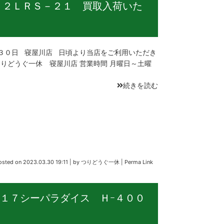
２２ＬＲＳ－２１ 買取入荷いた
３０日 寝屋川店 日頃より当店をご利用いただき
りどうぐ一休 寝屋川店 営業時間 月曜日～土曜
続きを読む
osted on
2023.03.30 19:11
|
by
つりどうぐ一休
|
Perma Link
１７シーパラダイス Ｈｰ４００