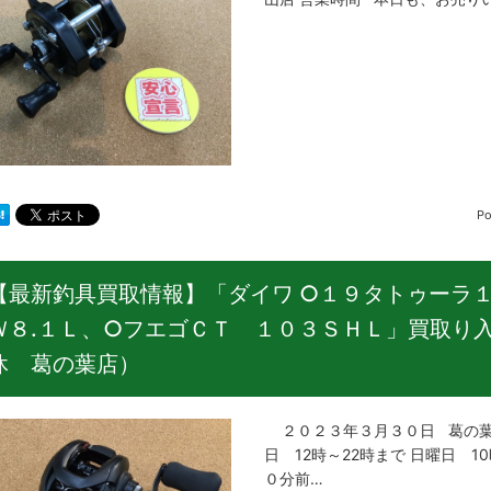
Po
【最新釣具買取情報】「ダイワ ○１９タトゥーラ
Ｗ８.１Ｌ、○フエゴＣＴ １０３ＳＨＬ」買取り
休 葛の葉店）
２０２３年３月３０日 葛の葉
日 12時～22時まで 日曜日 1
０分前…