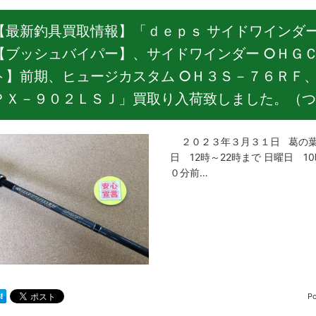
【最新釣具買取情報】「ｄｅｐｓ サイドワインダ
【ブッシュバイパー】、サイドワインダー ○ＨＧ
ト】前期、ヒュージカスタム ○Ｈ３Ｓ－７６ＲＦ、
ＰＸ－９０２ＬＳＪ」買取り入荷致しました。（つ
２０２３年３月３１日 葛の葉
日 12時～22時まで 日曜日 1
０分前…
P