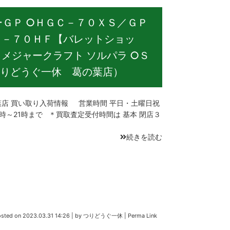
ーＧＰ ○ＨＧＣ－７０ＸＳ／ＧＰ
Ｃ－７０ＨＦ【バレットショッ
メジャークラフト ソルパラ ○Ｓ
りどうぐ一休 葛の葉店）
店 買い取り入荷情報 営業時間 平日・土曜日祝
0時～21時まで ＊買取査定受付時間は 基本 閉店３
続きを読む
osted on
2023.03.31 14:26
|
by
つりどうぐ一休
|
Perma Link