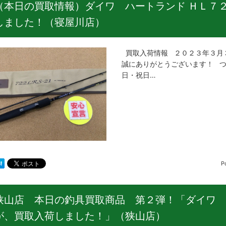
（本日の買取情報）ダイワ ハートランド ＨＬ７
しました！（寝屋川店）
買取入荷情報 ２０２３年３月
誠にありがとうございます！ つ
日・祝日…
P
狭山店 本日の釣具買取商品 第２弾！「ダイワ 
が、買取入荷しました！」（狭山店）