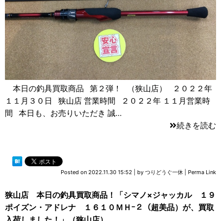
本日の釣具買取商品 第２弾！ （狭山店） ２０２２年
１１月３０日 狭山店 営業時間 ２０２２年 １１月営業時
間 本日も、お売りいただき 誠…
続きを読む
Posted on
2022.11.30 15:52
|
by
つりどうぐ一休
|
Perma Link
狭山店 本日の釣具買取商品！「シマノ×ジャッカル １９
ポイズン・アドレナ １６１０ＭＨｰ２（超美品）が、買取
入荷しました！」（狭山店）