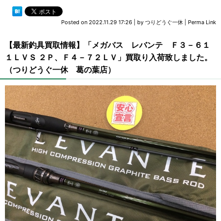
Posted on
2022.11.29 17:26
|
by
つりどうぐ一休
|
Perma Link
【最新釣具買取情報】「メガバス レバンテ Ｆ３－６１
１ＬＶＳ ２Ｐ、Ｆ４－７２ＬＶ」買取り入荷致しました。
（つりどうぐ一休 葛の葉店）