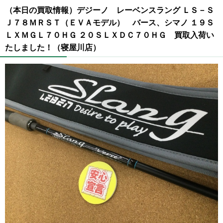
（本日の買取情報）デジーノ レーベンスラング ＬＳ－Ｓ
Ｊ７８ＭＲＳＴ（ＥＶＡモデル） バース、シマノ １９Ｓ
ＬＸＭＧＬ７０ＨＧ ２０ＳＬＸＤＣ７０ＨＧ 買取入荷い
たしました！（寝屋川店）