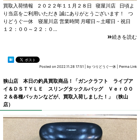
買取入荷情報 ２０２２年１１月２８日 寝屋川店 日頃よ
り当店をご利用いただき 誠にありがとうございます！ つ
りどうぐ一休 寝屋川店 営業時間 月曜日～土曜日・祝日
１２：００～２２：０…
続きを読む
Posted on
2022.11.28 17:51
|
by
つりどうぐ一休
|
Perma Link
狭山店 本日の釣具買取商品！「ガンクラフト ライブア
イ＆ＤＳＴＹＬＥ スリングタックルバッグ Ｖｅｒ００
２＆各種バッカンなどが、買取入荷しました！」（狭山
店）