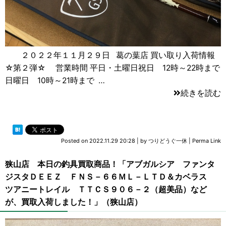
２０２２年１１月２９日 葛の葉店 買い取り入荷情報
☆第２弾☆ 営業時間 平日・土曜日祝日 12時～22時まで
日曜日 10時～21時まで …
続きを読む
Posted on
2022.11.29 20:28
|
by
つりどうぐ一休
|
Perma Link
狭山店 本日の釣具買取商品！「アブガルシア ファンタ
ジスタＤＥＥＺ ＦＮＳ－６６ＭＬ－ＬＴＤ＆カベラス
ツアニートレイル ＴＴＣＳ９０６－２（超美品）など
が、買取入荷しました！」（狭山店）