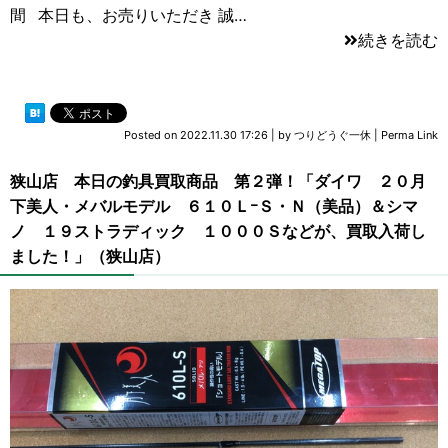
間 本日も、お売りいただき 誠…
続きを読む
Posted on
2022.11.30 17:26
|
by
つりどうぐ一休
|
Perma Link
狭山店 本日の釣具買取商品 第２弾！「ダイワ ２０月
下美人・メバルモデル ６１０ＬｰＳ・Ｎ（美品）＆シマ
ノ １９ストラディック １０００Ｓなどが、買取入荷し
ました！」（狭山店）