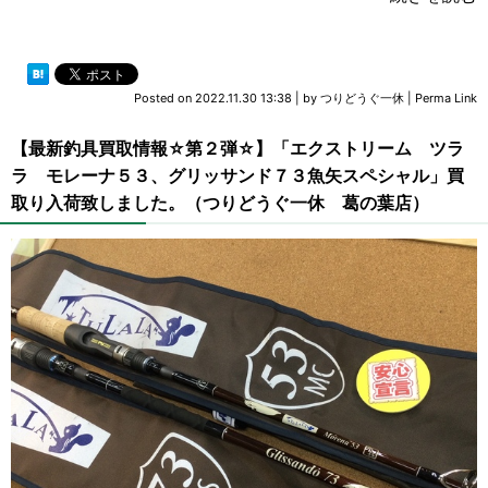
Posted on
2022.11.30 13:38
|
by
つりどうぐ一休
|
Perma Link
【最新釣具買取情報☆第２弾☆】「エクストリーム ツラ
ラ モレーナ５３、グリッサンド７３魚矢スペシャル」買
取り入荷致しました。（つりどうぐ一休 葛の葉店）