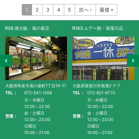
1
2
3
4
5
次へ ›
最後 »
R163 ルアー館・寝屋川店
R477 滋賀守山店
大阪府寝屋川市堀溝2-7-7
滋賀県守山市水保町1130番地-1
TEL：
072-821-8770
TEL：
077-585-5011
月～木曜日
月～金曜日・祝
12:00～22:00
AM10:00～PM9:00
金・土曜日
土曜日
営業：
営業：
12:00～23:00
AM9:00~PM9:00
日曜日
日曜日
10:00～21:00
AM9:00～PM8:00