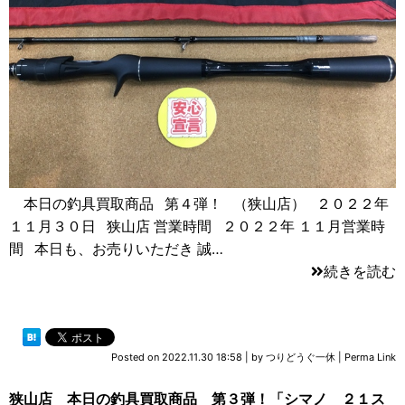
本日の釣具買取商品 第４弾！ （狭山店） ２０２２年
１１月３０日 狭山店 営業時間 ２０２２年 １１月営業時
間 本日も、お売りいただき 誠…
続きを読む
Posted on
2022.11.30 18:58
|
by
つりどうぐ一休
|
Perma Link
狭山店 本日の釣具買取商品 第３弾！「シマノ ２１ス