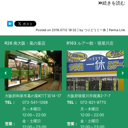
続きを読む
Posted on
2018.07.12 18:32
|
by
つりどうぐ一休
|
Perma Link
R26 南大阪・葛の葉店
R163 ルアー館・寝屋川店
大阪府和泉市葛の葉町1丁目14-17
大阪府寝屋川市堀溝2-7-7
TEL：
072-541-1268
TEL：
072-821-8770
月～木曜日
月～木曜日
12:00～22:00
12:00～22:00
金・土曜日
金・土曜日
営業：
営業：
12:00～23:00
12:00～23:00