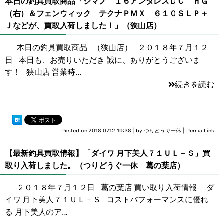
本日の釣具買取商品「シマノ １６アンタレスＤＣ ＨＧ
（右）＆フェンウィック テクナＰＭＸ ６１０ＳＬＰ＋
Ｊなどが、買取入荷しました！」（狭山店）
本日の釣具買取商品 （狭山店） ２０１８年７月１２
日 本日も、お売りいただき 誠に、ありがとうございま
す！ 狭山店 営業時…
続きを読む
Posted on
2018.07.12 19:38
|
by
つりどうぐ一休
|
Perma Link
【最新釣具買取情報】「ダイワ 月下美人７１ＵＬ－Ｓ」買
取り入荷しました。（つりどうぐ一休 葛の葉店）
２０１８年７月１２日 葛の葉店 買い取り入荷情報 ダ
イワ 月下美人７１ＵＬ－Ｓ コストパフォーマンスに優れ
る 月下美人のア…