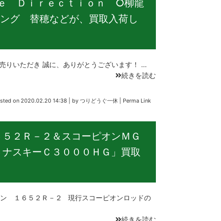
ｅ Ｄｉｒｅｃｔｉｏｎ ○柳龍
ング 替穂などが、買取入荷し
いただき 誠に、ありがとうございます！ …
続きを読む
sted on
2020.02.20 14:38
|
by
つりどうぐ一休
|
Perma Link
６５２Ｒ－２＆スコーピオンＭＧ
６ナスキーＣ３０００ＨＧ」買取
ン １６５２Ｒ－２ 現行スコーピオンロッドの
続きを読む