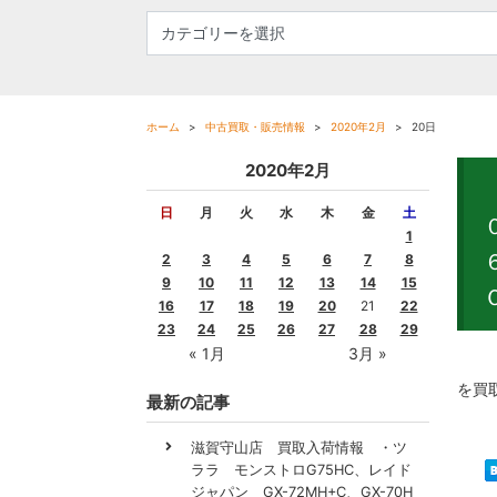
ホーム
中古買取・販売情報
2020年2月
20日
2020年2月
日
月
火
水
木
金
土
1
2
3
4
5
6
7
8
9
10
11
12
13
14
15
16
17
18
19
20
21
22
23
24
25
26
27
28
29
« 1月
3月 »
２０
を買
最新の記事
滋賀守山店 買取入荷情報 ・ツ
ララ モンストロG75HC、レイド
ジャパン GX-72MH+C、GX-70H