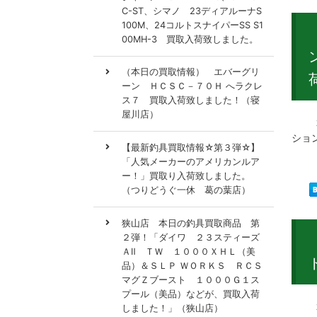
C-ST、シマノ 23ディアルーナS
100M、24コルトスナイパーSS S1
00MH-3 買取入荷致しました。
（本日の買取情報） エバーグリ
ーン ＨＣＳＣ－７０Ｈ へラクレ
ス７ 買取入荷致しました！（寝
屋川店）
２０
ション
【最新釣具買取情報☆第３弾☆】
「人気メーカーのアメリカンルア
ー！」買取り入荷致しました。
（つりどうぐ一休 葛の葉店）
狭山店 本日の釣具買取商品 第
２弾！「ダイワ ２３スティーズ
ＡⅡ ＴＷ １０００ＸＨＬ（美
品）＆ＳＬＰ ＷＯＲＫＳ ＲＣＳ
マグＺブースト １０００Ｇ１ス
プール（美品）などが、買取入荷
２０
しました！」（狭山店）