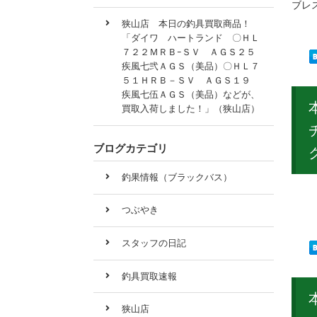
ブレ
狭山店 本日の釣具買取商品！
「ダイワ ハートランド 〇ＨＬ
７２２ＭＲＢｰＳＶ ＡＧＳ２５
疾風七弐ＡＧＳ（美品）〇ＨＬ７
５１ＨＲＢ－ＳＶ ＡＧＳ１９
疾風七伍ＡＧＳ（美品）などが、
買取入荷しました！」（狭山店）
ブログカテゴリ
釣果情報（ブラックバス）
本日
つぶやき
スタッフの日記
釣具買取速報
狭山店