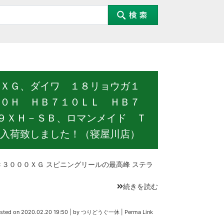
ＸＧ、ダイワ １８リョウガ１
０Ｈ ＨＢ７１０ＬＬ ＨＢ７
９ＸＨ－ＳＢ、ロマンメイド Ｔ
入荷致しました！（寝屋川店）
０００ＸＧ スピニングリールの最高峰 ステラ
続きを読む
sted on
2020.02.20 19:50
|
by
つりどうぐ一休
|
Perma Link