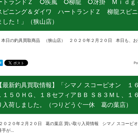
ートランドＺ ○疾風 ○柳龍 ○冴掛 Ｍｉｄｇ
スピニング＆ダイワ ハートランドＺ 柳龍スピニ
ました！」（狭山店）
の釣具買取商品 （狭山店） ２０２０年２月２０日 本日も、お売り
Po
【最新釣具買取情報】「シマノ スコーピオン １
Ｌ１５０ＨＧ、１８セフィアＢＢ Ｓ８３ＭＬ、１
り入荷しました。（つりどうぐ一休 葛の葉店）
２０年２月２０日 葛の葉店 買い取り入荷情報 シマノ スコーピオ
番手が…