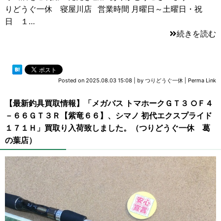
りどうぐ一休 寝屋川店 営業時間 月曜日～土曜日・祝
日 １…
続きを読む
Posted on
2025.08.03 15:08
|
by
つりどうぐ一休
|
Perma Link
【最新釣具買取情報】「メガバス トマホークＧＴ３ ○Ｆ４
－６６ＧＴ３Ｒ【紫竜６６】、シマノ 初代エクスプライド
１７１Ｈ」買取り入荷致しました。（つりどうぐ一休 葛
の葉店）