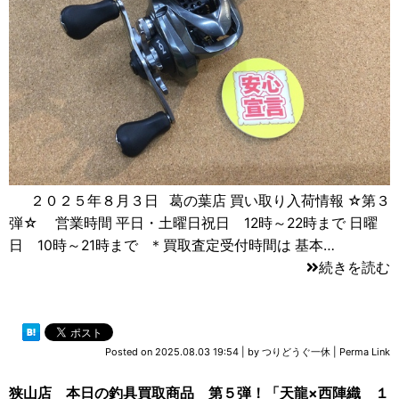
２０２５年８月３日 葛の葉店 買い取り入荷情報 ☆第３
弾☆ 営業時間 平日・土曜日祝日 12時～22時まで 日曜
日 10時～21時まで ＊買取査定受付時間は 基本…
続きを読む
Posted on
2025.08.03 19:54
|
by
つりどうぐ一休
|
Perma Link
狭山店 本日の釣具買取商品 第５弾！「天龍×西陣織 １