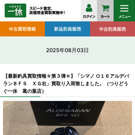
2025年08月03日
【最新釣具買取情報☆第３弾☆】「シマノ ○１６アルデバ
ランＢＦＳ ＸＧ右」買取り入荷致しました。（つりどう
ぐ一休 葛の葉店）