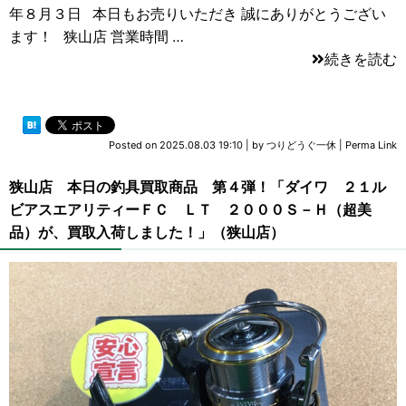
年８月３日 本日もお売りいただき 誠にありがとうござい
ます！ 狭山店 営業時間 …
続きを読む
Posted on
2025.08.03 19:10
|
by
つりどうぐ一休
|
Perma Link
狭山店 本日の釣具買取商品 第４弾！「ダイワ ２１ル
ビアスエアリティーＦＣ ＬＴ ２０００Ｓ－Ｈ（超美
品）が、買取入荷しました！」（狭山店）