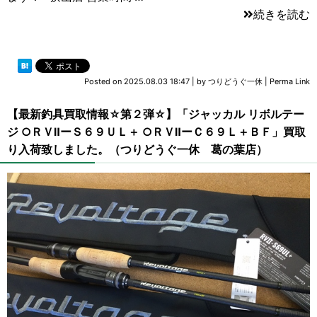
続きを読む
Posted on
2025.08.03 18:47
|
by
つりどうぐ一休
|
Perma Link
【最新釣具買取情報☆第２弾☆】「ジャッカル リボルテー
ジ ○ＲＶⅡーＳ６９ＵＬ＋ ○ＲＶⅡーＣ６９Ｌ＋ＢＦ」買取
り入荷致しました。（つりどうぐ一休 葛の葉店）