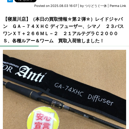
Posted on
2025.08.03 16:07
|
by
つりどうぐ一休
|
Perma Link
【寝屋川店】（本日の買取情報☆第２弾☆）レイドジャパ
ン ＧＡ－７４ＸＨＣ ディフューザー、シマノ ２３バス
ワンＸＴ＋２６６ＭＬ－２ ２１アルテグラＣ２０００
Ｓ、各種ルアー＆ワーム 買取入荷致しました！