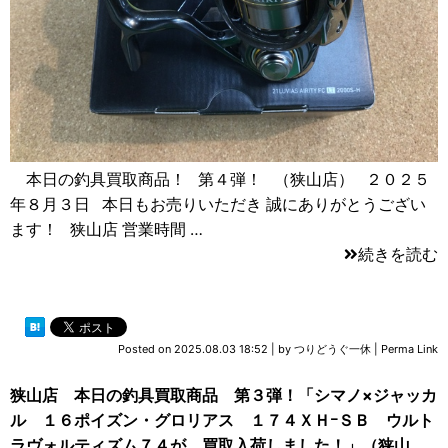
本日の釣具買取商品！ 第４弾！ （狭山店） ２０２５
年８月３日 本日もお売りいただき 誠にありがとうござい
ます！ 狭山店 営業時間 …
続きを読む
Posted on
2025.08.03 18:52
|
by
つりどうぐ一休
|
Perma Link
狭山店 本日の釣具買取商品 第３弾！「シマノ×ジャッカ
ル １６ポイズン・グロリアス １７４ＸＨｰＳＢ ウルト
ラヴォルティズム７４が、買取入荷しました！」（狭山