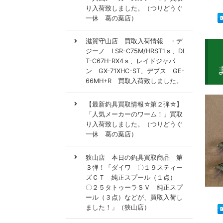
り入荷致しました。（つりどうぐ
一休 葛の葉店）
滋賀守山店 買取入荷情報 ・デ
ジーノ LSR-C75M/HRST1ｓ、DL
T-C67H-RX4ｓ、レイドジャパ
ン GX-71XHC-ST、デプス GE-
66MH+R 買取入荷致しました。
【最新釣具買取情報☆第２弾☆】
「人気メーカーのワーム！」買取
り入荷致しました。（つりどうぐ
一休 葛の葉店）
狭山店 本日の釣具買取商品 第
３弾！「ダイワ 〇１９スティー
ズＣＴ 純正スプール（１点）
〇２５タトゥーラＳＶ 純正スプ
ール（３点）などが、買取入荷し
ました！」（狭山店）