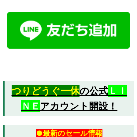
つりどうぐ一休
の公式
ＬＩ
ＮＥ
アカウント開設！
●最新のセール情報