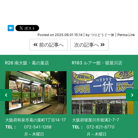
Posted on
2025.09.01 15:14
|
by
つりどうぐ一休
|
Perma Link
前の記事へ
次の記事へ
R26 南大阪・葛の葉店
R163 ルアー館・寝屋川店
大阪府和泉市葛の葉町1丁目14-17
大阪府寝屋川市堀溝2-7-7
TEL：
072-541-1268
TEL：
072-821-8770
月～木曜日
月～木曜日