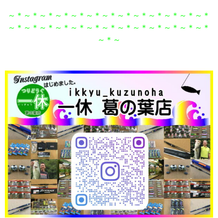
～＊～＊～＊～＊～＊～＊～＊～＊～＊～＊～＊～＊～＊
～＊～＊～＊～＊～＊～＊～＊～＊～＊～＊～＊～＊～＊
～＊～