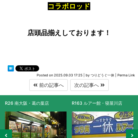
コラボロッド
店頭品揃えしております！
Posted on
2025.09.03 17:25
|
by
つりどうぐ一休
|
Perma Link
前の記事へ
次の記事へ
R163 ルアー館・寝屋川店
R477 滋賀守山店