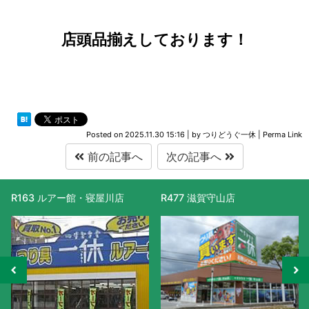
店頭品揃えしております！
Posted on
2025.11.30 15:16
|
by
つりどうぐ一休
|
Perma Link
前の記事へ
次の記事へ
R163 ルアー館・寝屋川店
R477 滋賀守山店