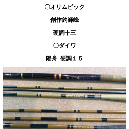
〇オリムピック
創作釣師峰
硬調十三
〇ダイワ
陽舟 硬調１５