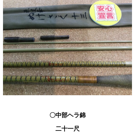
〇中部ヘラ錦
二十一尺