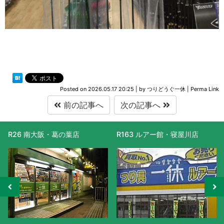
Posted on
2026.05.17 20:25
|
by
つりどうぐ一休
|
Perma Link
前の記事へ
次の記事へ
R163 ルアー館・寝屋川店
R477 滋賀守山店