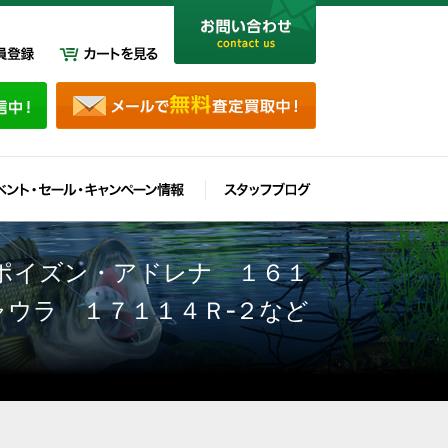
ポイズン・アドレナ １６１
ャウラ １７１１４Ｒ‐２など