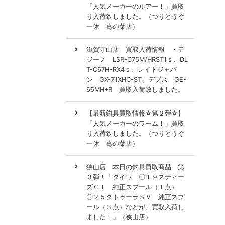
「人気メーカーのルアー！」買取
り入荷致しました。（つりどうぐ
一休 葛の葉店）
滋賀守山店 買取入荷情報 ・デ
ジーノ LSR-C75M/HRST1ｓ、DL
T-C67H-RX4ｓ、レイドジャパ
ン GX-71XHC-ST、デプス GE-
66MH+R 買取入荷致しました。
【最新釣具買取情報☆第２弾☆】
「人気メーカーのワーム！」買取
り入荷致しました。（つりどうぐ
一休 葛の葉店）
狭山店 本日の釣具買取商品 第
３弾！「ダイワ 〇１９スティー
ズＣＴ 純正スプール（１点）
〇２５タトゥーラＳＶ 純正スプ
ール（３点）などが、買取入荷し
ました！」（狭山店）