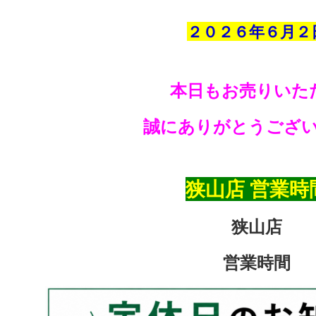
２０２６年６
月２
本日もお売りいた
誠にありがとうござ
狭山店 営業時
狭山店
営業時間