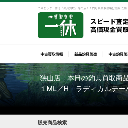
つりどうぐ一休は『釣具買取』専門店！！釣り具買取価格は他店に負
狭山店 本日の釣具買取商
１ML／H ラディカルテー
販売商品検索