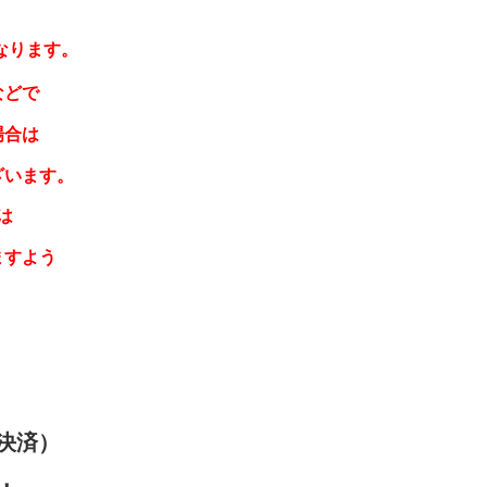
なります。
などで
場合は
ざいます。
は
ますよう
決済）