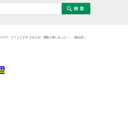
ャウラ １７１１４Ｒ‐２などが、買取入荷しました！」（狭山店）
品