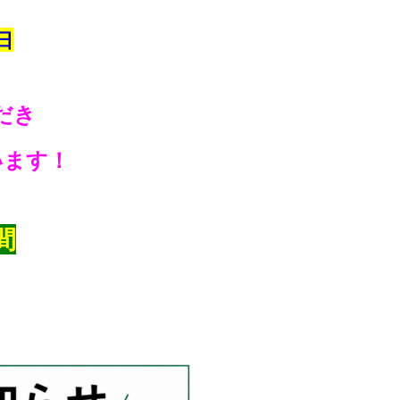
日
だき
います！
間