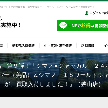
けません！中古釣具買取・新品中古ロッド・リール・ルアー・ワームなども大量販売中！
品 第９弾！「シマノ×ジャッカル ２４
パー（美品）＆シマノ １８ワールドシ
が、買取入荷しました！」（狭山店）