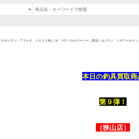
２４ポイズン・アドレナ １６１１ML／H ラディカルテーパー（美品）＆シマノ １８ワールドシ
本日の釣具買取商
第９弾！
（狭山店）