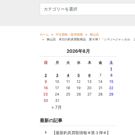
ホーム
中古買取・販売情報
狭山店
狭山店 本日の釣具買取商品 第９弾！「シマノ×ジャッカル 
2026年8月
日
月
火
水
木
金
土
1
2
3
4
5
6
7
8
9
10
11
12
13
14
15
16
17
18
19
20
21
22
23
24
25
26
27
28
29
30
31
« 7月
最新の記事
【最新釣具買取情報☆第３弾☆】