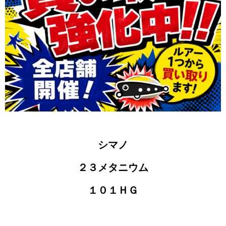
シマノ
２３メタニウム
１０１ＨＧ