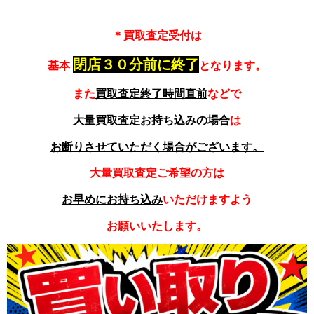
＊買取査定受付は
閉店３０分前に終了
基本
となります。
また
買取査定終了時間直前
などで
大量買取査定お持ち込みの場合
は
お断りさせていただく場合がございます。
大量買取査定ご希望の方は
お早めにお持ち込み
いただけますよう
お願いいたします。