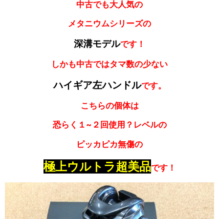
中古でも大人気の
メタニウムシリーズの
深溝モデル
です！
しかも中古ではタマ数の少ない
ハイギア左ハンドル
です。
こちらの個体は
恐らく１~２回使用？レベルの
ピッカピカ無傷の
極上ウルトラ超美品
です！