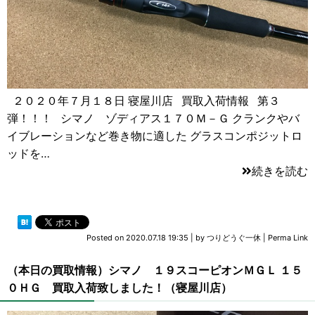
２０２０年７月１８日 寝屋川店 買取入荷情報 第３
弾！！！ シマノ ゾディアス１７０Ｍ－Ｇ クランクやバ
イブレーションなど巻き物に適した グラスコンポジットロ
ッドを…
続きを読む
Posted on
2020.07.18 19:35
|
by
つりどうぐ一休
|
Perma Link
（本日の買取情報）シマノ １９スコーピオンＭＧＬ １５
０ＨＧ 買取入荷致しました！（寝屋川店）