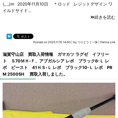
(_ _)m 2020年11月10日 ＊ロッド レジットデザイン ワ
イルドサイド…
続きを読む
Posted on
2020.11.10 14:50
|
by
つりどうぐ一休
|
Perma Link
滋賀守山店 買取入荷情報 ガマカツ ラグゼ イフリー
ト Ｓ70ＭＨ-Ｆ、アブガルシア レボ ブラック6-Ｌ レ
ボ ビースト 41ＨＳ-Ｌ レボ ブラック10-Ｌ レボ PR
M 2500SH 買取入荷しました。