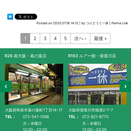
Posted on
2020.07.18 14:12
|
by
つりどうぐ一休
|
Perma Link
1
2
3
4
5
次へ ›
最後 »
R163 ルアー館・寝屋川店
R477 滋賀守山店
大阪府寝屋川市堀溝2-7-7
滋賀県守山市水保町1130番地-1
TEL：
072-821-8770
TEL：
077-585-5011
月～木曜日
月～金曜日・祝
12:00～22:00
AM10:00～PM9:00