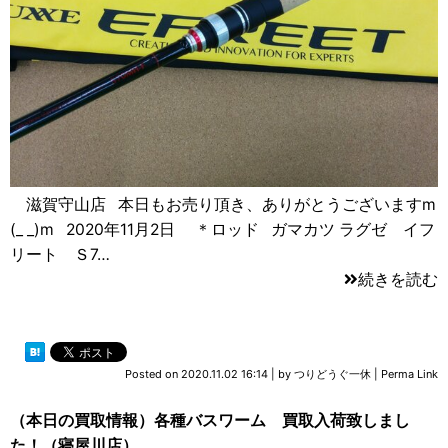
滋賀守山店 本日もお売り頂き、ありがとうございますm
(_ _)m 2020年11月2日 ＊ロッド ガマカツ ラグゼ イフ
リート Ｓ7…
続きを読む
Posted on
2020.11.02 16:14
|
by
つりどうぐ一休
|
Perma Link
（本日の買取情報）各種バスワーム 買取入荷致しまし
た！（寝屋川店）