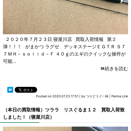
２０２０年７月２３日 寝屋川店 買取入荷情報 第２
弾！！！ がまかつ ラグゼ デッキステージＥＧＴＲ Ｓ７
７ＭＨ－ｓｏｌｉｄ－Ｆ ４０ｇのエギのクイックな操作が
可能…
続きを読む
Posted on
2020.07.23 17:51
|
by
つりどうぐ一休
|
Perma Link
（本日の買取情報）ツララ リスぐるま１２ 買取入荷致
しました！（寝屋川店）