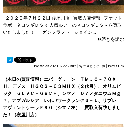
２０２０年７月２２日 寝屋川店 買取入荷情報 ファット
ラボ ネコソギＤＳＲ 人気ルアーのネコソギＤＳＲを買取
いたしました！ ガンクラフト ジョイン…
続きを読む
Posted on
2020.07.22 21:02
|
by
つりどうぐ一休
|
Perma Link
（本日の買取情報）エバーグリーン ＴＭＪＣ－７０Ｘ
Ｈ、デプス ＨＧＣＳ－６３ＭＨＸ（２代目）、オリムピ
ック ＧＬＶＣ－６６ＭＨ、シマノ ０７メタニウムＭｇ
７、アブガルシア レボパワークランク６－Ｌ、リブレ
アヴェントゥーラＦ９０（シマノ左） 買取入荷致しまし
た！（寝屋川店）