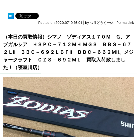
Posted on
2020.07.19 16:01
|
by
つりどうぐ一休
|
Perma Link
（本日の買取情報）シマノ ゾディアス１７０Ｍ－Ｇ、ア
ブガルシア ＨＳＰＣ－７１２ＭＨ ＭＧＳ ＢＢＳ－６７
２ＬⅡ ＢＢＣ－６９２ＬＢＦⅡ ＢＢＣ－６６２ＭⅡ、メジ
ャークラフト ＣＺＳ－６９２ＭＬ 買取入荷致しまし
た！（寝屋川店）