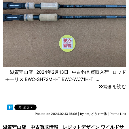
滋賀守山店 2024年2月13日 中古釣具買取入荷 ロッド
モーリス BWC-SH72MH-T BWC-WC71H-T …
続きを読む
Posted on
2024.02.13 15:06
|
by
つりどうぐ一休
|
Perma Link
滋賀守山店 中古買取情報 レジットデザイン ワイルドサ