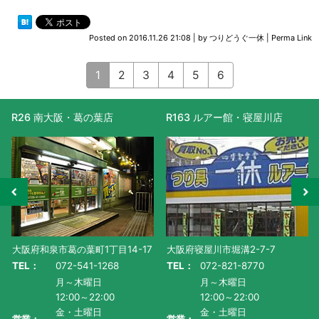
Posted on
2016.11.26 21:08
|
by
つりどうぐ一休
|
Perma Link
1
2
3
4
5
6
大阪・葛の葉店
R163 ルアー館・寝屋川店
R477 滋賀
市葛の葉町1丁目14-17
大阪府寝屋川市堀溝2-7-7
滋賀県守山市水
072-541-1268
TEL：
072-821-8770
TEL：
077-
月～木曜日
月～木曜日
月～
12:00～22:00
12:00～22:00
AM1
金・土曜日
金・土曜日
土曜
営業：
営業：