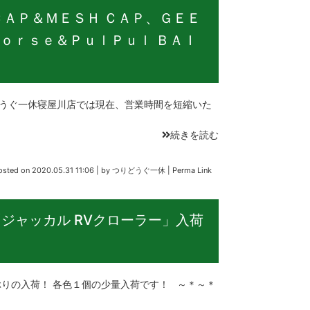
ＣＡＰ＆ＭＥＳＨ ＣＡＰ、ＧＥＥ
ｏｒｓｅ＆ＰｕｌＰｕｌ ＢＡＩ
うぐ一休寝屋川店では現在、営業時間を短縮いた
続きを読む
osted on
2020.05.31 11:06
|
by
つりどうぐ一休
|
Perma Link
ジャッカル RVクローラー」入荷
ぶりの入荷！ 各色１個の少量入荷です！ ～＊～＊