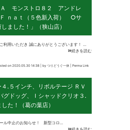
Ａ モンストロ８２ アンドレ
Ｆ ｎａｔ（５色新入荷） ○サ
荷しました！」（狭山店）
用いただき 誠にありがとうございます！ …
続きを読む
sted on
2020.05.30 14:38
|
by
つりどうぐ一休
|
Perma Link
４.５インチ、リボルテージ ＲＶ
バグドッグ、Ｉシャッドクリオ３.
ました！（葛の葉店）
ル中止のお知らせ！ 新型コロ…
続きを読む