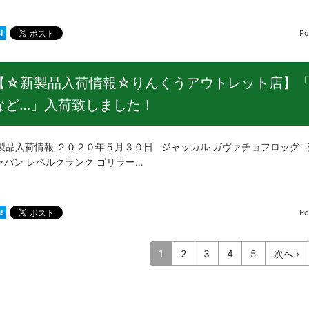
Po
【☆新製品入荷情報☆りんくうアウトレット店】「
など…」入荷致しました！
品入荷情報 ２０２０年５月３０日 ジャッカル ガヴァチョフロッグ 
ャパン レベルクランク ゴリラー…
Po
1
2
3
4
5
次へ ›