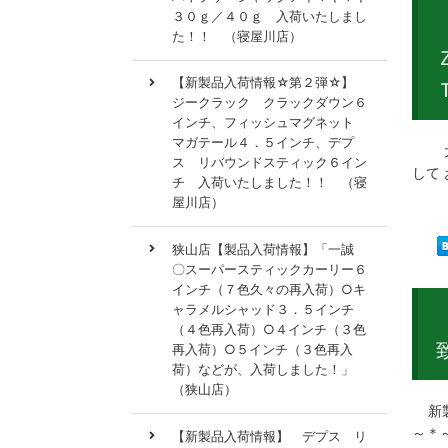
３０ｇ／４０ｇ 入荷いたしまし
た！！ （寝屋川店）
【新製品入荷情報☆第２弾☆】
ジークラック クラックダウン６
インチ、フィッシュマグネット
マガテール４．５インチ、デプ
大阪
ス リバウンドスティック６イン
して
チ 入荷いたしました！！ （寝
屋川店）
狭山店【製品入荷情報】「一誠
〇スーパースティックカーリー６
インチ（７色久々の再入荷）○キ
ャラメルシャッド３．５インチ
（４色再入荷）○４インチ（３色
再入荷）○５インチ（３色再入
荷）などが、入荷しました！」
（狭山店）
新製
～＊
【新製品入荷情報】 デプス リ