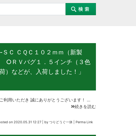
‐ＳＣ ＣＱＣ１０２ｍｍ（新製
 ○ＲＶバグ１．５インチ（３色
荷）などが、入荷しました！」
用いただき 誠にありがとうございます！ …
続きを読む
osted on
2020.05.31 12:27
|
by
つりどうぐ一休
|
Perma Link