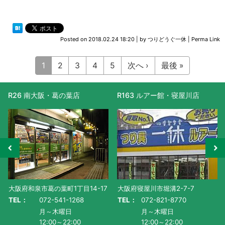
Posted on
2018.02.24 18:20
|
by
つりどうぐ一休
|
Perma Link
1
2
3
4
5
次へ ›
最後 »
R26 南大阪・葛の葉店
R163 ルアー館・寝屋川店
大阪府和泉市葛の葉町1丁目14-17
大阪府寝屋川市堀溝2-7-7
TEL：
072-541-1268
TEL：
072-821-8770
月～木曜日
月～木曜日
12:00～22:00
12:00～22:00