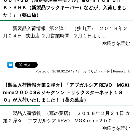
０ＵＨ‐ＳＢ（限定受注生産モデル）＆G-ｎｉｕｓ ＢＨ
Ｋ・ＳＨＫ（新製品フックキーパー）などが、入荷しまし
た！」（狭山店）
新製品入荷情報 第２弾！ （狭山店） ２０１８年２
月２４日 狭山店 ２月営業時間 ２月１日より…
続きを読む
Posted on
2018.02.24 19:43
|
by
つりどうぐ一休
|
Perma Link
【製品入荷情報☆第２弾☆】「アブガルシア REVO MGXt
reme２０００S＆ジャクソン トリックスターネット１８
０」が入荷いたしました！（葛の葉店）
製品入荷情報 （葛の葉店） ２０１８年２月２４日 ☆
第２弾☆ アブガルシア REVO MGXtreme２００…
続きを読む