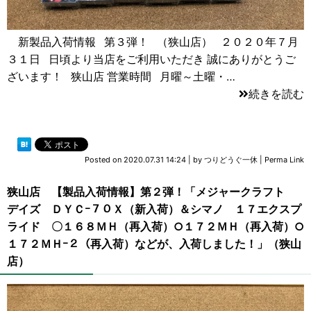
新製品入荷情報 第３弾！ （狭山店） ２０２０年７月
３１日 日頃より当店をご利用いただき 誠にありがとうご
ざいます！ 狭山店 営業時間 月曜～土曜・…
続きを読む
Posted on
2020.07.31 14:24
|
by
つりどうぐ一休
|
Perma Link
狭山店 【製品入荷情報】第２弾！「メジャークラフト
デイズ ＤＹＣｰ７０Ｘ（新入荷）＆シマノ １７エクスプ
ライド 〇１６８ＭＨ（再入荷）○１７２ＭＨ（再入荷）○
１７２ＭＨｰ２（再入荷）などが、入荷しました！」（狭山
店）