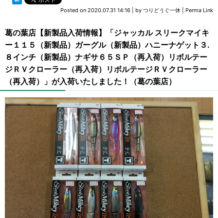
Posted on
2020.07.31 14:16
|
by
つりどうぐ一休
|
Perma Link
葛の葉店【新製品入荷情報】「ジャッカル スリークマイキ
ー１１５（新製品）ガーグル（新製品）ハニーナゲット３.
８インチ（新製品）ナギサ６５ＳＰ（再入荷）リボルテー
ジＲＶクローラー（再入荷）リボルテージＲＶクローラー
（再入荷）」が入荷いたしました！（葛の葉店）