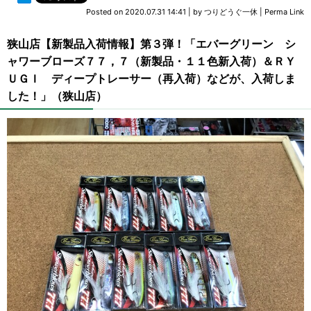
Posted on
2020.07.31 14:41
|
by
つりどうぐ一休
|
Perma Link
狭山店【新製品入荷情報】第３弾！「エバーグリーン シ
ャワーブローズ７７，７（新製品・１１色新入荷）＆ＲＹ
ＵＧＩ ディープトレーサー（再入荷）などが、入荷しま
した！」（狭山店）