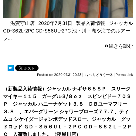
滋賀守山店 2020年7月31日 製品入荷情報 ジャッカル
GD-S62L-2PC GD-S56UL-2PC 池・川・湖や海でのルアー
フ…
続きを読む
Posted on
2020.07.31 20:13
|
by
つりどうぐ一休
|
Perma Link
（新製品入荷情報）ジャッカル ナギサ６５ＳＰ スリーク
マイキー１１５ ガーグル３/８ｏｚ スピンビドー７０Ｓ
Ｐ ジャッカル ハニーナゲット３.８ ＤＢユーマフリー
３.８ 、エバーグリーン シャワーブローズ７７.７、ティ
ムコ シケイダージャンボデッドスロー、ジャッカル グッ
ドロッド ＧＤ－Ｓ５６ＵＬ－２ＰＣ ＧＤ－Ｓ６２Ｌ－２Ｐ
Ｃ 入荷致しました。（寝屋川店）