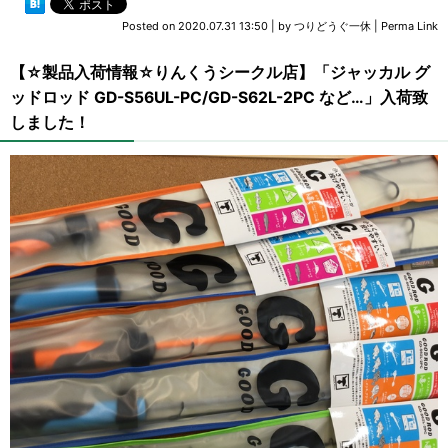
Posted on
2020.07.31 13:50
|
by
つりどうぐ一休
|
Perma Link
【☆製品入荷情報☆りんくうシークル店】「ジャッカル グ
ッドロッド GD-S56UL-PC/GD-S62L-2PC など…」入荷致
しました！