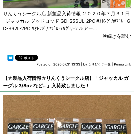
りんくうシークル店 新製品入荷情報 ２０２０年７月３１日
ジャッカル グッドロッド GD-S56UL-2PC #ｵﾚﾝｼﾞ/#ﾌﾞﾙｰ G
D-S62L-2PC #ｵﾚﾝｼﾞ/#ﾌﾞﾙｰ/#ｸﾞﾘｰﾝ ルアー…
続きを読む
Posted on
2020.07.31 13:33
|
by
つりどうぐ一休
|
Perma Link
【☆製品入荷情報☆りんくうシークル店】「ジャッカル ガ
ーグル 3/8oz など…」入荷致しました！