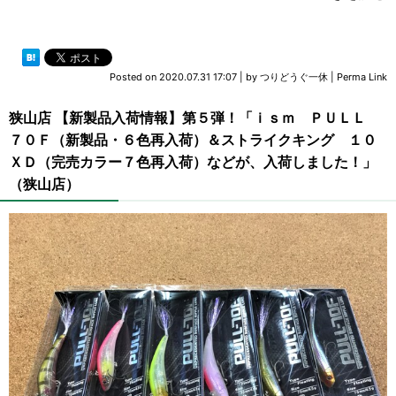
Posted on
2020.07.31 17:07
|
by
つりどうぐ一休
|
Perma Link
狭山店 【新製品入荷情報】第５弾！「ｉｓｍ ＰＵＬＬ
７０Ｆ（新製品・６色再入荷）＆ストライクキング １０
ＸＤ（完売カラー７色再入荷）などが、入荷しました！」
（狭山店）