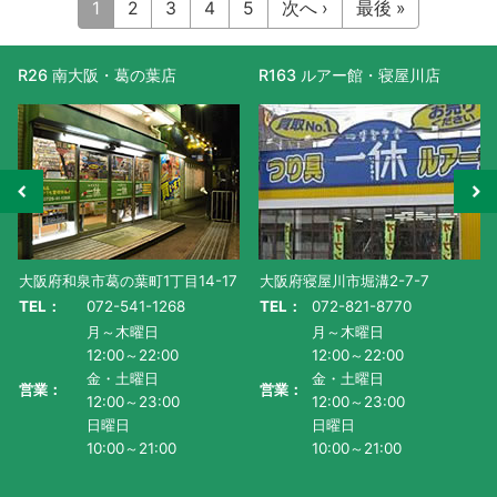
1
2
3
4
5
次へ ›
最後 »
R163 ルアー館・寝屋川店
R477 滋賀守山店
大阪府寝屋川市堀溝2-7-7
滋賀県守山市水保町1130番地-1
TEL：
072-821-8770
TEL：
077-585-5011
月～木曜日
月～金曜日・祝
12:00～22:00
AM10:00～PM9:00
金・土曜日
土曜日
営業：
営業：
12:00～23:00
AM9:00~PM9:00
日曜日
日曜日
10:00～21:00
AM9:00～PM8:00