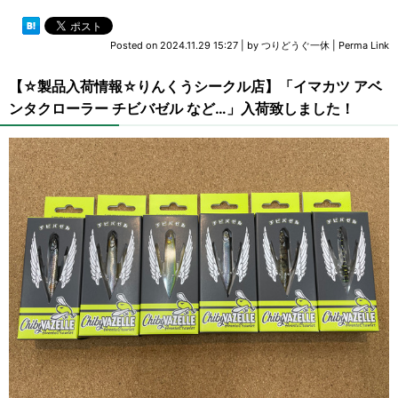
Posted on
2024.11.29 15:27
|
by
つりどうぐ一休
|
Perma Link
【☆製品入荷情報☆りんくうシークル店】「イマカツ アベ
ンタクローラー チビバゼル など…」入荷致しました！