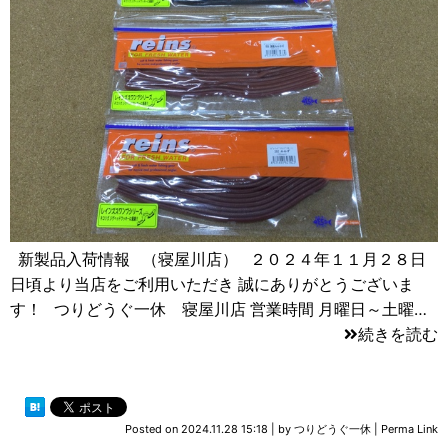
新製品入荷情報 （寝屋川店） ２０２４年１１月２８日
日頃より当店をご利用いただき 誠にありがとうございま
す！ つりどうぐ一休 寝屋川店 営業時間 月曜日～土曜…
続きを読む
Posted on
2024.11.28 15:18
|
by
つりどうぐ一休
|
Perma Link