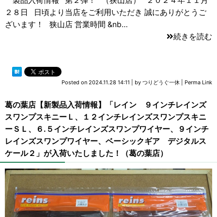
製品入荷情報 第２弾！ （狭山店） ２０２４年１１月
２８日 日頃より当店をご利用いただき 誠にありがとうご
ざいます！ 狭山店 営業時間 &nb…
続きを読む
Posted on
2024.11.28 14:11
|
by
つりどうぐ一休
|
Perma Link
葛の葉店【新製品入荷情報】「レイン ９インチレインズ
スワンプスキニーＬ、１２インチレインズスワンプスキニ
ーＳＬ、６.５インチレインズスワンプワイヤー、９インチ
レインズスワンプワイヤー、ベーシックギア デジタルス
ケール２」が入荷いたしました！（葛の葉店）