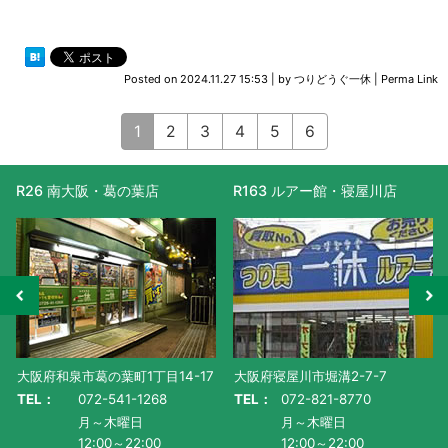
Posted on
2024.11.27 15:53
|
by
つりどうぐ一休
|
Perma Link
1
2
3
4
5
6
R163 ルアー館・寝屋川店
R477 滋賀守山店
大阪府寝屋川市堀溝2-7-7
滋賀県守山市水保町1130番地-1
TEL：
072-821-8770
TEL：
077-585-5011
月～木曜日
月～金曜日・祝
12:00～22:00
AM10:00～PM9:00