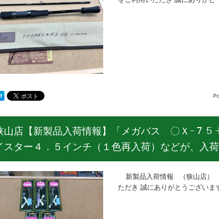
P
狭山店【新製品入荷情報】「メガバス 〇Ｘｰ７５
イスター４．５インチ（１色再入荷）などが、入荷
新製品入荷情報 （狭山店） 
ただき 誠にありがとうございま