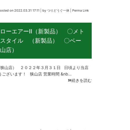
osted on
2022.03.31 17:11
|
by
つりどうぐ一休
|
Perma Link
ローエアーⅡ（新製品） 〇メト
スタイル （新製品） 〇ベー
山店）
狭山店） ２０２２年３月３１日 日頃より当店
ございます！ 狭山店 営業時間 &nb…
続きを読む