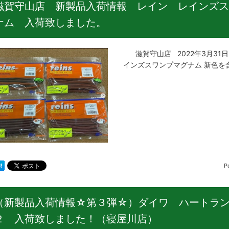
滋賀守山店 新製品入荷情報 レイン レインズス
ナム 入荷致しました。
滋賀守山店 2022年3月31
インズスワンプマグナム 新色を
P
（新製品入荷情報☆第３弾☆）ダイワ ハートラン
２ 入荷致しました！（寝屋川店）