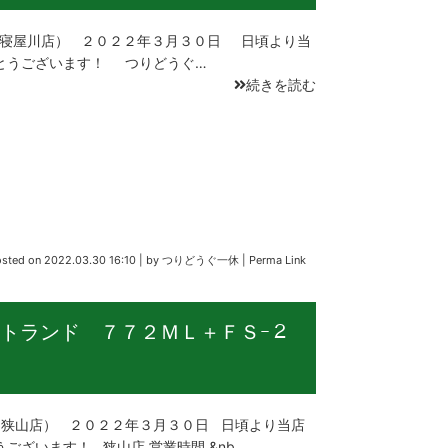
（寝屋川店） ２０２２年３月３０日 日頃より当
とうございます！ つりどうぐ…
続きを読む
osted on
2022.03.30 16:10
|
by
つりどうぐ一休
|
Perma Link
トランド ７７２ＭＬ＋ＦＳｰ２
狭山店） ２０２２年３月３０日 日頃より当店
ございます！ 狭山店 営業時間 &nb…