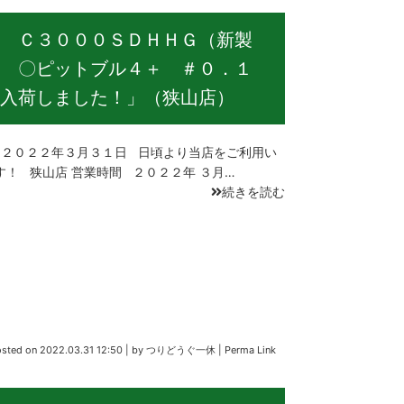
 Ｃ３０００ＳＤＨＨＧ（新製
 〇ピットブル４＋ ＃０．１
入荷しました！」（狭山店）
２０２２年３月３１日 日頃より当店をご利用い
す！ 狭山店 営業時間 ２０２２年 ３月…
続きを読む
osted on
2022.03.31 12:50
|
by
つりどうぐ一休
|
Perma Link