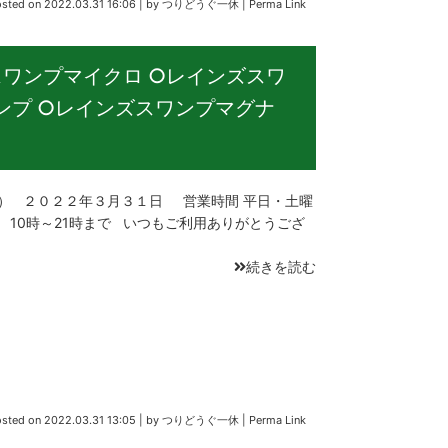
osted on
2022.03.31 16:06
|
by
つりどうぐ一休
|
Perma Link
ワンプマイクロ ○レインズスワ
ンプ ○レインズスワンプマグナ
 ２０２２年３月３１日 営業時間 平日・土曜
日 10時～21時まで いつもご利用ありがとうござ
続きを読む
osted on
2022.03.31 13:05
|
by
つりどうぐ一休
|
Perma Link