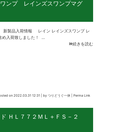
ワンプ レインズスワンプマグ
日 新製品入荷情報 レイン レインズスワンプ レ
含め入荷致しました！ …
続きを読む
osted on
2022.03.31 12:31
|
by
つりどうぐ一休
|
Perma Link
ド ＨＬ７７２ＭＬ＋ＦＳ－２