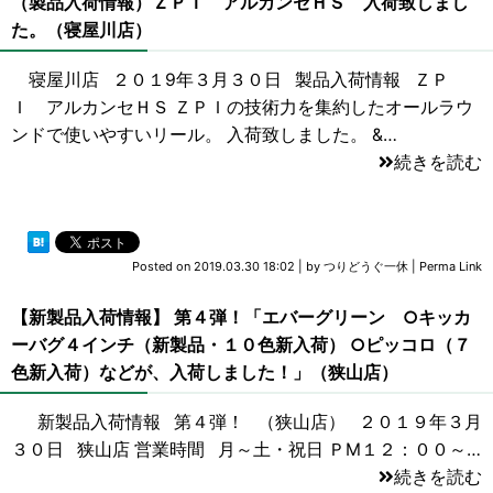
（製品入荷情報）ＺＰＩ アルカンセＨＳ 入荷致しまし
た。（寝屋川店）
寝屋川店 ２０１9年３月３０日 製品入荷情報 ＺＰ
Ｉ アルカンセＨＳ ＺＰＩの技術力を集約したオールラウ
ンドで使いやすいリール。 入荷致しました。 &…
続きを読む
Posted on
2019.03.30 18:02
|
by
つりどうぐ一休
|
Perma Link
【新製品入荷情報】 第４弾！「エバーグリーン ○キッカ
ーバグ４インチ（新製品・１０色新入荷） ○ピッコロ（７
色新入荷）などが、入荷しました！」（狭山店）
新製品入荷情報 第４弾！ （狭山店） ２０１９年３月
３０日 狭山店 営業時間 月～土・祝日 ＰM１２：００～…
続きを読む