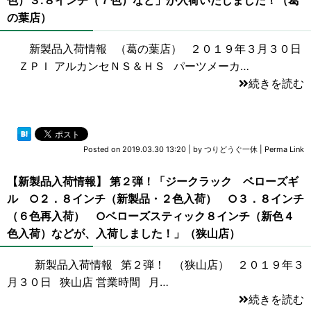
色）３.８インチ（７色）など」が入荷いたしました！（葛
の葉店）
新製品入荷情報 （葛の葉店） ２０１９年３月３０日
ＺＰＩ アルカンセＮＳ＆ＨＳ パーツメーカ…
続きを読む
Posted on
2019.03.30 13:20
|
by
つりどうぐ一休
|
Perma Link
【新製品入荷情報】 第２弾！「ジークラック ベローズギ
ル ○２．８インチ（新製品・２色入荷） ○３．８インチ
（６色再入荷） ○ベローズスティック８インチ（新色４
色入荷）などが、入荷しました！」（狭山店）
新製品入荷情報 第２弾！ （狭山店） ２０１９年３
月３０日 狭山店 営業時間 月…
続きを読む