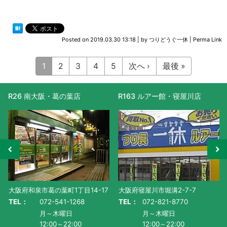
Posted on
2019.03.30 13:18
|
by
つりどうぐ一休
|
Perma Link
1
2
3
4
5
次へ ›
最後 »
R26 南大阪・葛の葉店
R163 ルアー館・寝屋川店
大阪府和泉市葛の葉町1丁目14-17
大阪府寝屋川市堀溝2-7-7
TEL：
072-541-1268
TEL：
072-821-8770
月～木曜日
月～木曜日
12:00～22:00
12:00～22:00