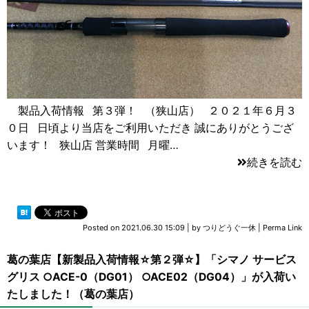
製品入荷情報 第３弾！ （狭山店） ２０２１年６月３
０日 日頃より当店をご利用いただき 誠にありがとうござ
います！ 狭山店 営業時間 月曜…
続きを読む
Posted on
2021.06.30 15:09
|
by
つりどうぐ一休
|
Perma Link
葛の葉店【新製品入荷情報☆第２弾☆】「シマノ サービス
グリス ○ACE-0（DG01） ○ACE02（DG04）」が入荷い
たしました！（葛の葉店）