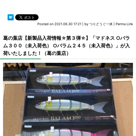
Posted on
2021.06.30 17:21
|
by
つりどうぐ一休
|
Perma Link
葛の葉店【新製品入荷情報☆第３弾☆】「マドネス ○バラ
ム３００（未入荷色） ○バラム２４５（未入荷色）」が入
荷いたしました！（葛の葉店）