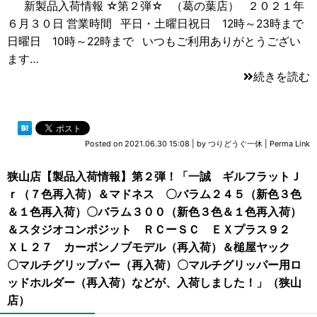
新製品入荷情報 ☆第２弾☆ （葛の葉店） ２０２１年
６月３０日 営業時間 平日・土曜日祝日 12時～23時まで
日曜日 10時～22時まで いつもご利用ありがとうござい
ます…
続きを読む
Posted on
2021.06.30 15:08
|
by
つりどうぐ一休
|
Perma Link
狭山店【製品入荷情報】第２弾！「一誠 ギルフラットＪ
ｒ（７色再入荷）＆マドネス 〇バラム２４５（新色３色
＆１色再入荷）〇バラム３００（新色３色＆１色再入荷）
＆スタジオコンポジット ＲＣーＳＣ ＥＸプラス９２
ＸＬ２７ カーボンノブモデル（再入荷）＆槌屋ヤック
〇マルチグリップバー（再入荷）〇マルチグリッパー用ロ
ッドホルダー（再入荷）などが、入荷しました！」（狭山
店）