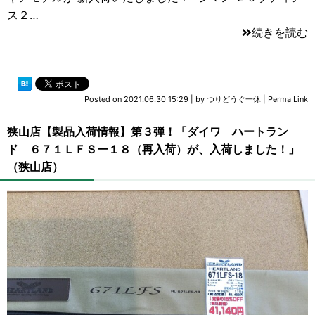
ス２…
続きを読む
Posted on
2021.06.30 15:29
|
by
つりどうぐ一休
|
Perma Link
狭山店【製品入荷情報】第３弾！「ダイワ ハートラン
ド ６７１ＬＦＳー１８（再入荷）が、入荷しました！」
（狭山店）