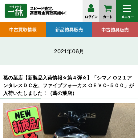
2021年06月
葛の葉店【新製品入荷情報☆第４弾☆】「シマノ ○２１ア
ンタレスＤＣ左、ファイブフォーカス ○ＥＶＯ-５００」が
入荷いたしました！（葛の葉店）