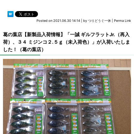
Posted on
2021.06.30 14:14
|
by
つりどうぐ一休
|
Perma Link
葛の葉店【新製品入荷情報】「一誠 ギルフラットJr.（再入
荷）、３４ ミジンコ２.５ｇ（未入荷色）」が入荷いたしま
した！（葛の葉店）