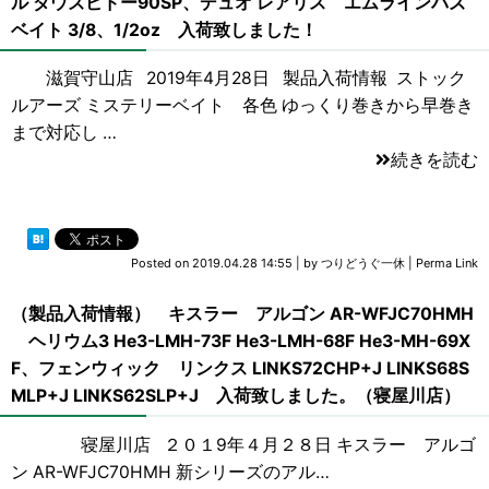
ル ダウズビドー90SP、デュオ レアリス エムラインバズ
ベイト 3/8、1/2oz 入荷致しました！
滋賀守山店 2019年4月28日 製品入荷情報 ストック
ルアーズ ミステリーベイト 各色 ゆっくり巻きから早巻き
まで対応し …
続きを読む
Posted on
2019.04.28 14:55
|
by
つりどうぐ一休
|
Perma Link
（製品入荷情報） キスラー アルゴン AR-WFJC70HMH
ヘリウム3 He3-LMH-73F He3-LMH-68F He3-MH-69X
F、フェンウィック リンクス LINKS72CHP+J LINKS68S
MLP+J LINKS62SLP+J 入荷致しました。（寝屋川店）
寝屋川店 ２０１9年４月２８日 キスラー アルゴ
ン AR-WFJC70HMH 新シリーズのアル…