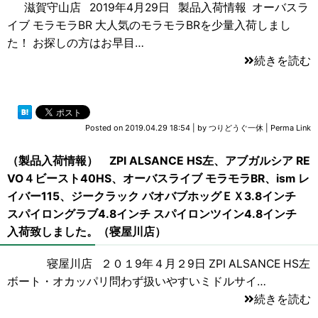
滋賀守山店 2019年4月29日 製品入荷情報 オーバスラ
イブ モラモラBR 大人気のモラモラBRを少量入荷しまし
た！ お探しの方はお早目…
続きを読む
Posted on
2019.04.29 18:54
|
by
つりどうぐ一休
|
Perma Link
（製品入荷情報） ZPI ALSANCE HS左、アブガルシア RE
VO４ビースト40HS、オーバスライブ モラモラBR、ism レ
イバー115、ジークラック バオバブホッグＥＸ3.8インチ
スパイロングラブ4.8インチ スパイロンツイン4.8インチ
入荷致しました。（寝屋川店）
寝屋川店 ２０１9年４月２9日 ZPI ALSANCE HS左
ボート・オカッパリ問わず扱いやすいミドルサイ…
続きを読む