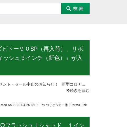
ズビドー９０SP（再入荷）、リボ
フィッシュ３インチ（新色）」が入
ベント・セール中止のお知らせ！ 新型コロナ…
続きを読む
osted on
2020.04.25 18:15
|
by
つりどうぐ一休
|
Perma Link
○フラッシュＪシャッド １イン