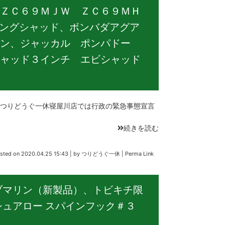
ＺＣ６９ＭＪＷ ＺＣ６９ＭＨ
ニングシャッド、ボンバダアグア
ン、ジャッカル ポンパドー
ャッド３インチ エビシャッド
りどうぐ一休寝屋川店では行政の緊急事態宣言
続きを読む
sted on
2020.04.25 15:43
|
by
つりどうぐ一休
|
Perma Link
ブマリン（新製品）、トビキチ限
シュアロー スパインフック＃３