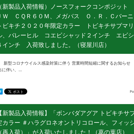
（新製品入荷情報）ノースフォークコンポジット 
ＪＷ ＣＱＲ６０Ｍ、メガバス Ｏ．Ｒ．Ｃバー
トビキチ２０２０年限定カラー トビキチサブマリ
ル、バレーヒル コエビシャッド２インチ エビシ
４インチ 入荷致しました。（寝屋川店）
コロナウイルス感染対策に伴う 営業時間短縮に関するお知らせ つ
出に伴い、…
Po
【新製品入荷情報】「ボンバダアグア トビキチサ
定カラー ＃ハラグロネオントリコロール、フィッ
（再入荷）」が入荷いたしました！（葛の葉店）