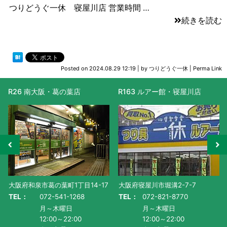
つりどうぐ一休 寝屋川店 営業時間 …
続きを読む
Posted on
2024.08.29 12:19
|
by
つりどうぐ一休
|
Perma Link
R26 南大阪・葛の葉店
R163 ルアー館・寝屋川店
大阪府和泉市葛の葉町1丁目14-17
大阪府寝屋川市堀溝2-7-7
TEL：
072-541-1268
TEL：
072-821-8770
月～木曜日
月～木曜日
12:00～22:00
12:00～22:00