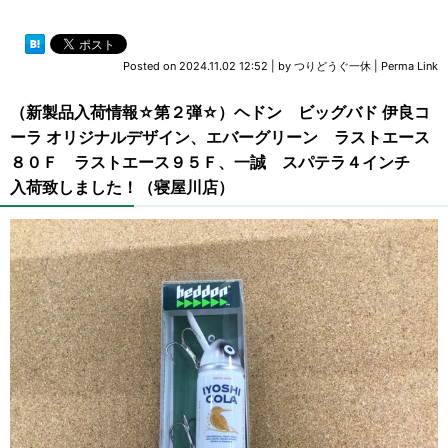
Posted on
2024.11.02 12:52
|
by
つりどうぐ一休
|
Perma Link
（新製品入荷情報☆第２弾☆）ヘドン ビッグバド 伊良コ
ーラ オリジナルデザイン、エバーグリーン ラストエース
８０Ｆ ラストエース９５Ｆ、一誠 スパテラ４インチ
入荷致しました！（寝屋川店）