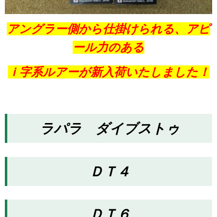
アングラー側から仕掛けられる、アピ
ール力のある
ｉ字系ルアーが新入荷いたしました！
ラパラ ダイブストゥ
ＤＴ４
ＤＴ６