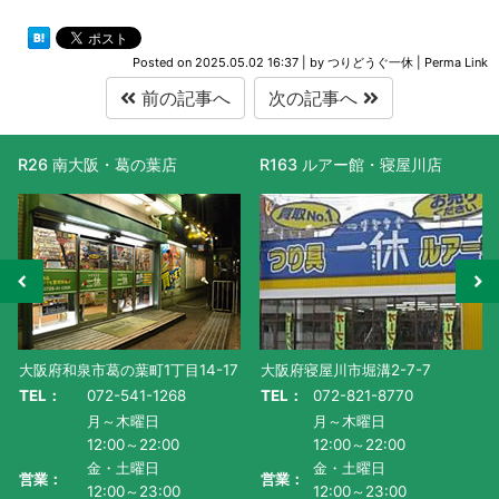
Posted on
2025.05.02 16:37
|
by
つりどうぐ一休
|
Perma Link
前の記事へ
次の記事へ
R163 ルアー館・寝屋川店
R477 滋賀守山店
-17
大阪府寝屋川市堀溝2-7-7
滋賀県守山市水保町1130番地-
TEL：
072-821-8770
TEL：
077-585-5011
月～木曜日
月～金曜日・祝
12:00～22:00
AM10:00～PM9:00
金・土曜日
土曜日
営業：
営業：
12:00～23:00
AM9:00~PM9:00