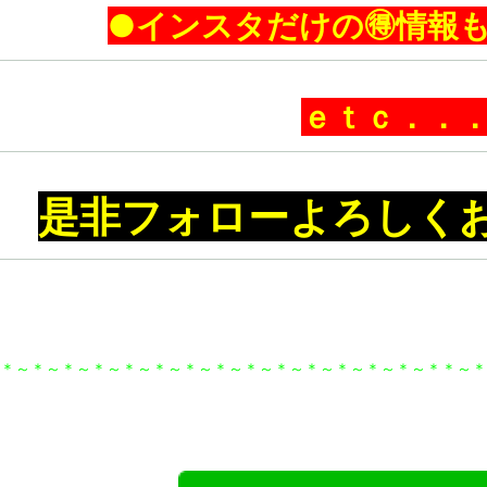
●インスタだけの🉐情報
ｅｔｃ．．
是非フォローよろしく
＊～＊～＊～＊～＊～＊～＊～＊～＊～＊～＊～＊～＊～＊～＊＊～＊