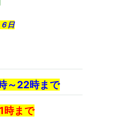
）
６
日
時～22時まで
1時まで