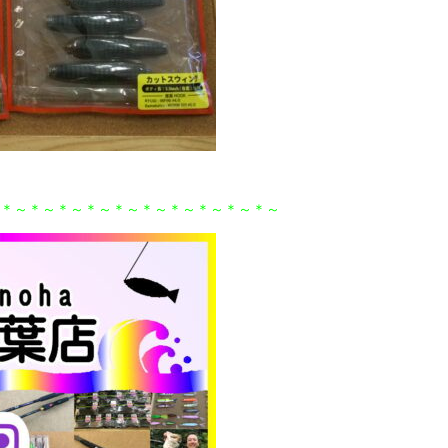
＊～＊～＊～＊～＊～＊～＊～＊～＊～＊～