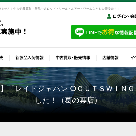
けません！中古釣具買取・新品中古ロッド・リール・ルアー・ワームなども大量販売中！
】「レイドジャパン ○ＣＵＴＳＷＩＮ
した！（葛の葉店）