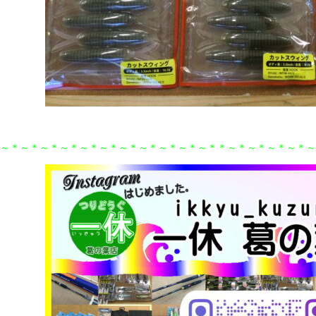
～＊～＊～＊～＊～＊～＊～＊～＊～＊～＊～＊＊～＊～＊～＊～＊～