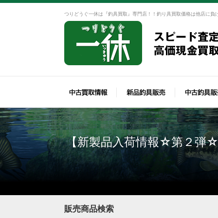
つりどうぐ一休は『釣具買取』専門店！！釣り具買取価格は他店に負
【新製品入荷情報☆第２弾☆
販売商品検索