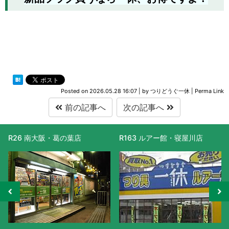
Posted on
2026.05.28 16:07
|
by
つりどうぐ一休
|
Perma Link
前の記事へ
次の記事へ
南大阪・葛の葉店
R163 ルアー館・寝屋川店
R477 