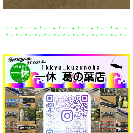
～＊～＊～＊～＊～＊～＊～＊～＊～＊～＊～＊＊～＊～
＊～＊～＊～＊～＊～＊～＊～＊～＊～＊～＊～＊～＊～