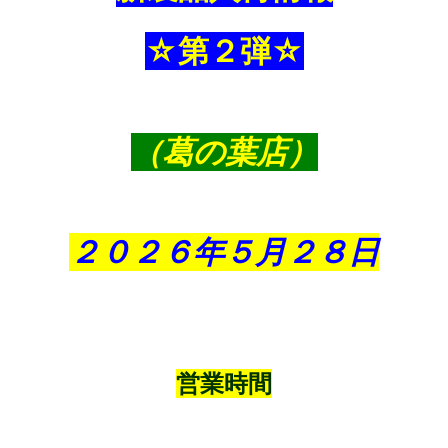
☆第２弾☆
（葛の葉店）
２０２６年５月２８
日
営業時間