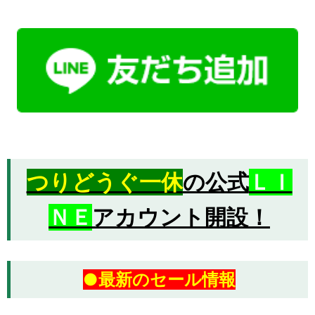
つりどうぐ一休
の公式
ＬＩ
ＮＥ
アカウント開設！
●最新のセール情報