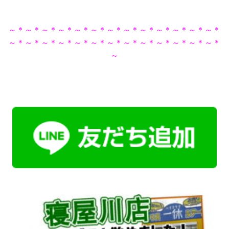
～＊～＊～＊～＊～＊～＊～＊～＊～＊～＊～＊～＊～＊
～＊～＊～＊～＊～＊～＊～＊～＊～＊～＊～＊～＊～＊
～