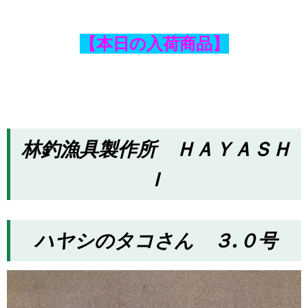
【本日の入荷商品】
林釣漁具製作所 ＨＡＹＡＳＨ
Ｉ
ハヤシのタコさん ３.０号