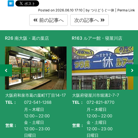
Posted on
2026.06.10 17:10
|
by
つりどうぐ一休
|
Perma Link
前の記事へ
次の記事へ
R163 ルアー館・寝屋川店
R477 滋賀守山店
大阪府寝屋川市堀溝2-7-7
滋賀県守山市水保町1130番地-1
TEL：
072-821-8770
TEL：
077-585-5011
月～木曜日
月～金曜日・祝
12:00～22:00
AM10:00～PM9:00
金・土曜日
土曜日
営業：
営業：
12:00～23:00
AM9:00~PM9:00
日曜日
日曜日