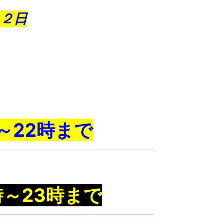
２
日
～22時まで
時～23時まで