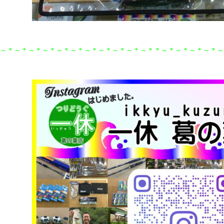
～＊～＊～＊～＊～＊～＊～＊～＊～＊～＊～＊＊～＊～＊～＊～＊～