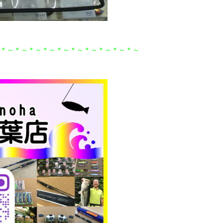
＊～＊～＊～＊～＊～＊～＊～＊～＊～＊～