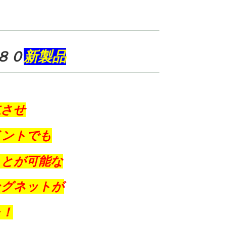
８０
新製品
立させ
イントでも
ことが可能な
ングネットが
た！