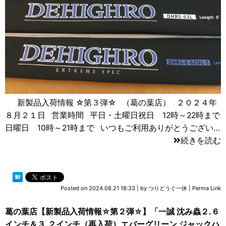
新製品入荷情報 ☆第３弾☆ （葛の葉店） ２０２４年
８月２１日 営業時間 平日・土曜日祝日 12時～22時まで
日曜日 10時～21時まで いつもご利用ありがとうござい…
続きを読む
Posted on
2024.08.21 18:33
|
by
つりどうぐ一休
|
Perma Link
葛の葉店【新製品入荷情報☆第２弾☆】「一誠 沈み蟲２.６
インチ＆３.２インチ（再入荷）エバーグリーン ジャックハ