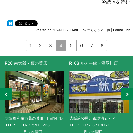
続きを読む
Posted on
2024.08.20 14:01
|
by
つりどうぐ一休
|
Perma Link
1
2
3
4
5
6
7
8
R163 ルアー館・寝屋川店
R477 滋賀守山店
大阪府寝屋川市堀溝2-7-7
滋賀県守山市水保町1130番地-1
TEL：
072-821-8770
TEL：
077-585-5011
月～木曜日
月～金曜日・祝