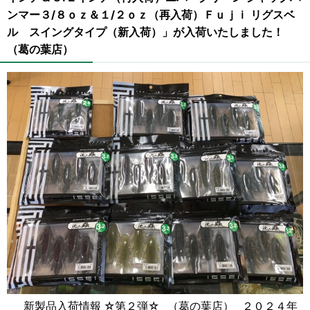
ンマー３/８ｏｚ＆１/２ｏｚ（再入荷）Ｆｕｊｉ リグスベ
ル スイングタイプ（新入荷）」が入荷いたしました！
（葛の葉店）
新製品入荷情報 ☆第２弾☆ （葛の葉店） ２０２４年