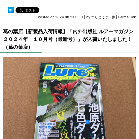
Posted on
2024.08.21 15:31
|
by
つりどうぐ一休
|
Perma Link
葛の葉店【新製品入荷情報】「内外出版社 ルアーマガジン
２０２４年 １０月号（最新号）」が入荷いたしました！
（葛の葉店）