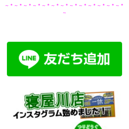
～＊～＊～＊～＊～＊～＊～＊～＊～＊～＊～＊～＊～＊
～