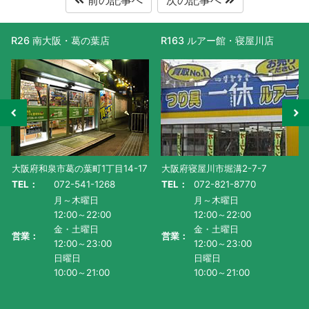
R163 ルアー館・寝屋川店
R477 滋賀守山店
大阪府寝屋川市堀溝2-7-7
滋賀県守山市水保町1130番地-1
TEL：
072-821-8770
TEL：
077-585-5011
月～木曜日
月～金曜日・祝
12:00～22:00
AM10:00～PM9:00
金・土曜日
土曜日
営業：
営業：
12:00～23:00
AM9:00~PM9:00
日曜日
日曜日
10:00～21:00
AM9:00～PM8:00