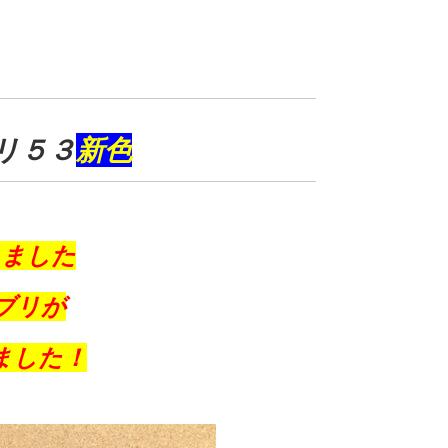
リ５３
新色
りました
ブリが
ました！