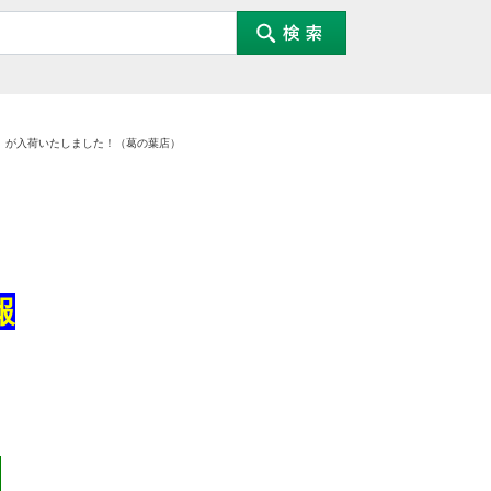
」が入荷いたしました！（葛の葉店）
報
）