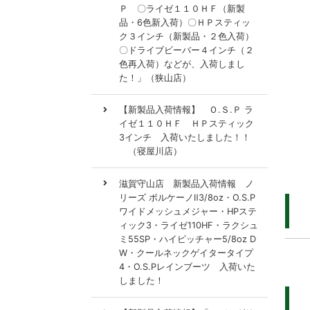
Ｐ 〇ライゼ１１０ＨＦ（新製
品・6色新入荷）〇ＨＰスティッ
ク３インチ（新製品・２色入荷）
〇ドライブビーバー４インチ（２
色再入荷）などが、入荷しまし
た！」（狭山店）
【新製品入荷情報】 Ｏ.Ｓ.Ｐ ラ
イゼ１１０ＨＦ ＨＰスティック
3インチ 入荷いたしました！！
（寝屋川店）
滋賀守山店 新製品入荷情報 ノ
リーズ ボルケーノⅡ3/8oz・O.S.P
ワイドメッシュメジャー・HPステ
ィック3・ライゼ110HF・ラクシュ
ミ55SP・ハイピッチャー5/8oz D
W・クールネックゲイタータイプ
4・O.S.Pレインブーツ 入荷いた
しました！