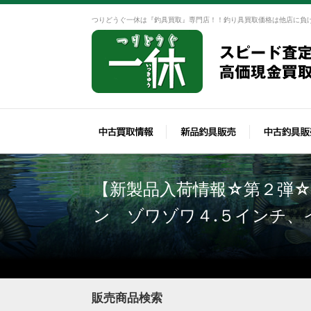
つりどうぐ一休は『釣具買取』専門店！！釣り具買取価格は他店に負
【新製品入荷情報☆第２弾
ン ゾワゾワ４.５インチ、
販売商品検索