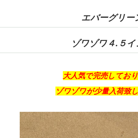
エバーグリー
ゾワゾワ４.５イ
大人気で完売してお
ゾワゾワが少量入荷致