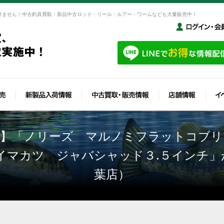
けません！中古釣具買取・新品中古ロッド・リール・ルアー・ワームなども大量販売中！
☆】「ノリーズ マルノミフラットコブリ
イマカツ ジャバシャッド３.５インチ
葉店）