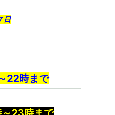
７
日
～22時まで
時～23時まで