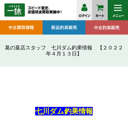
葛の葉店スタッフ 七川ダム釣果情報 【２０２２
年４月１３日】
七川ダム釣果情報