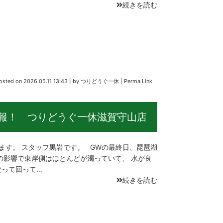
続きを読む
osted on
2026.05.11 13:43
|
by
つりどうぐ一休
|
Perma Link
情報！ つりどうぐ一休滋賀守山店
す。 スタッフ黒岩です。 GWの最終日、琵琶湖
の影響で東岸側はほとんどが濁っていて、 水が良
絞って回って…
続きを読む