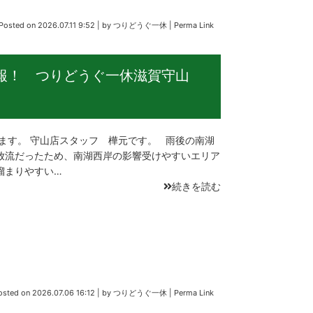
Posted on
2026.07.11 9:52
|
by
つりどうぐ一休
|
Perma Link
情報！ つりどうぐ一休滋賀守山
ます。 守山店スタッフ 樺元です。 雨後の南湖
放流だったため、南湖西岸の影響受けやすいエリア
溜まりやすい…
続きを読む
osted on
2026.07.06 16:12
|
by
つりどうぐ一休
|
Perma Link