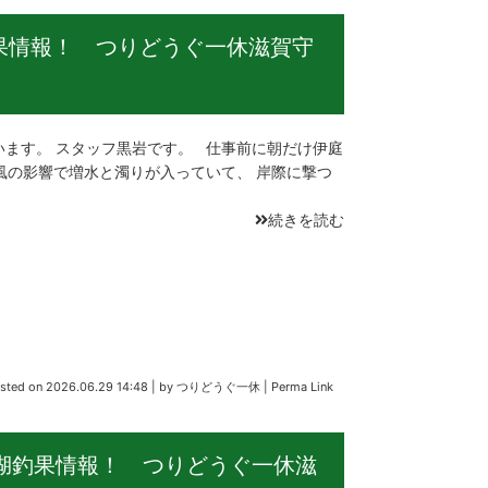
釣果情報！ つりどうぐ一休滋賀守
ます。 スタッフ黒岩です。 仕事前に朝だけ伊庭
風の影響で増水と濁りが入っていて、 岸際に撃つ
続きを読む
sted on
2026.06.29 14:48
|
by
つりどうぐ一休
|
Perma Link
琶湖釣果情報！ つりどうぐ一休滋