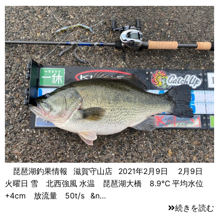
琵琶湖釣果情報 滋賀守山店 2021年2月9日 2月9日
火曜日 雪 北西強風 水温 琵琶湖大橋 8.9℃ 平均水位
+4cm 放流量 50t/s &n…
続きを読む