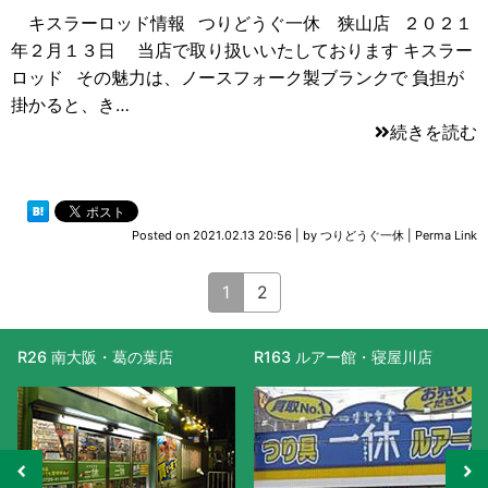
キスラーロッド情報 つりどうぐ一休 狭山店 ２０２１
年２月１３日 当店で取り扱いいたしております キスラー
ロッド その魅力は、ノースフォーク製ブランクで 負担が
掛かると、き…
続きを読む
Posted on
2021.02.13 20:56
|
by
つりどうぐ一休
|
Perma Link
1
2
R26 南大阪・葛の葉店
R163 ルアー館・寝屋川店