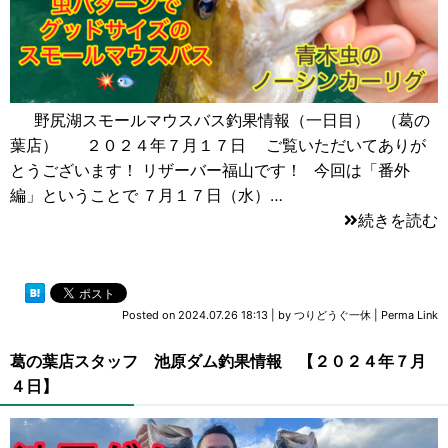
野尻湖スモールマウスバス釣果情報（一日目） （葛の
葉店） ２０２４年７月１７日 ご覧いただいてありが
とうございます！ リザーバー福山です！ 今回は「番外
編」ということで ７月１７日（水）…
続きを読む
Posted on
2024.07.26 18:13
|
by
つりどうぐ一休
|
Perma Link
葛の葉店スタッフ 池原ダム釣果情報 【２０２４年７月
４日】