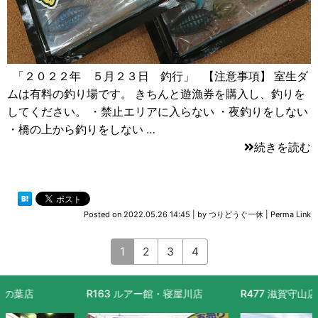
「２０２２年 ５月２３日 釣行」 【注意事項】 室生ダ
ムは有料の釣り場です。 きちんと遊漁券を購入し、釣りを
してください。 ・禁止エリアに入らない ・夜釣りをしない
・橋の上から釣りをしない …
続きを読む
Posted on
2022.05.26 14:45
|
by
つりどうぐ一休
|
Perma Link
1
2
3
4
R163 ルアー館・寝屋川店
R477 滋賀守山店