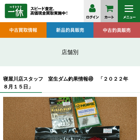
店舗別
寝屋川店スタッフ 室生ダム釣果情報㊾ 「２０２２年
８月１５日」