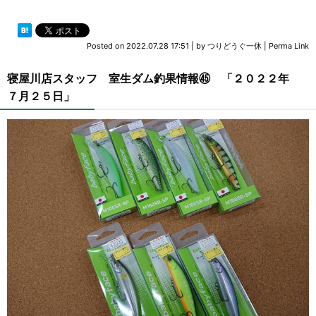
Posted on
2022.07.28 17:51
|
by
つりどうぐ一休
|
Perma Link
寝屋川店スタッフ 室生ダム釣果情報㊺ 「２０２２年
７月２５日」