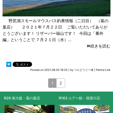
野尻湖スモールマウスバス釣果情報（二日目） （葛の
葉店） ２０２１年７月２２日 ご覧いただいてありが
とうございます！ リザーバー福山です！ 今回は「番外
編」ということで ７月２１日（水）…
続きを読む
Posted on
2021.08.05 16:25
|
by
つりどうぐ一休
|
Perma Link
1
2
R163 ルアー館・寝屋川店
R477 滋賀守山店