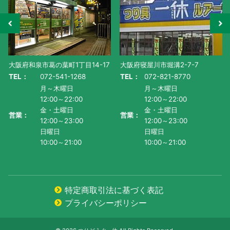
7
大阪府寝屋川市堀溝2-7-7
滋賀県守山市水保町1130番地-1
TEL：
072-821-8770
TEL：
077-585-5011
月～木曜日
月～金曜日・祝
12:00～22:00
AM10:00～PM9:00
金・土曜日
土曜日
営業：
営業：
12:00～23:00
AM9:00~PM9:00
日曜日
日曜日
10:00～21:00
AM9:00～PM8:00
特定商取引法に基づく表記
プライバシーポリシー