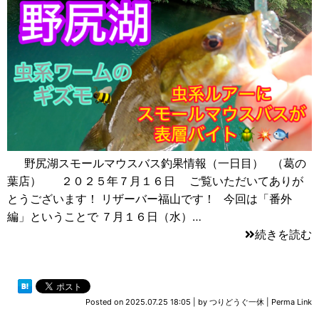
野尻湖スモールマウスバス釣果情報（一日目） （葛の
葉店） ２０２５年７月１６日 ご覧いただいてありが
とうございます！ リザーバー福山です！ 今回は「番外
編」ということで ７月１６日（水）…
続きを読む
Posted on
2025.07.25 18:05
|
by
つりどうぐ一休
|
Perma Link