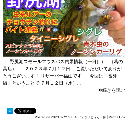
野尻湖スモールマウスバス釣果情報（一日目） （葛の
葉店） ２０２３年７月１２日 ご覧いただいてありが
とうございます！ リザーバー福山です！ 今回は「番外
編」ということで ７月１２日（水）…
続きを読む
Posted on
2023.07.21 18:04
|
by
つりどうぐ一休
|
Perma Link