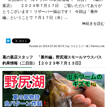
葉店） ２０２４年７月１７日 ご覧いただいてありが
とうございます！ リザーバー福山です！ 今回は「番外
編」ということで ７月１７日（水）…
続きを読む
Posted on
2024.07.26 18:13
|
by
つりどうぐ一休
|
Perma Link
葛の葉店スタッフ 「番外編」野尻湖スモールマウスバス
釣果情報（二日目）【２０２３年７月１３日】