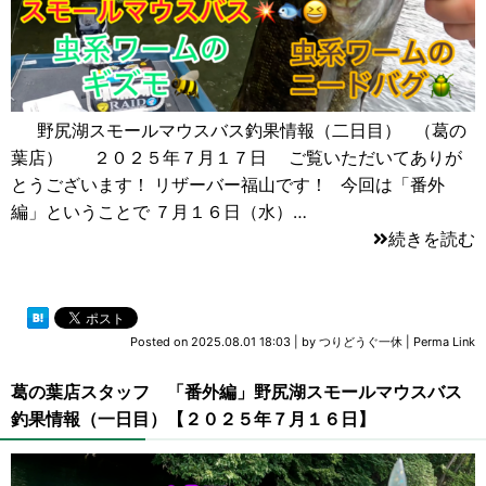
野尻湖スモールマウスバス釣果情報（二日目） （葛の
葉店） ２０２５年７月１７日 ご覧いただいてありが
とうございます！ リザーバー福山です！ 今回は「番外
編」ということで ７月１６日（水）…
続きを読む
Posted on
2025.08.01 18:03
|
by
つりどうぐ一休
|
Perma Link
葛の葉店スタッフ 「番外編」野尻湖スモールマウスバス
釣果情報（一日目）【２０２５年７月１６日】