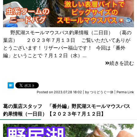
野尻湖スモールマウスバス釣果情報（二日目） （葛の
葉店） ２０２３年７月１３日 ご覧いただいてありが
とうございます！ リザーバー福山です！ 今回は「番外
編」ということで ７月１２日（水）…
続きを読む
Posted on
2023.07.28 18:02
|
by
つりどうぐ一休
|
Perma Link
葛の葉店スタッフ 「番外編」野尻湖スモールマウスバス
釣果情報（一日目）【２０２３年７月１２日】