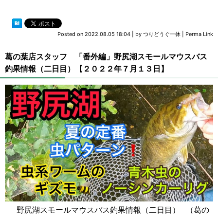
Posted on
2022.08.05 18:04
|
by
つりどうぐ一休
|
Perma Link
葛の葉店スタッフ 「番外編」野尻湖スモールマウスバス
釣果情報（二日目）【２０２２年７月１３日】
野尻湖スモールマウスバス釣果情報（二日目） （葛の