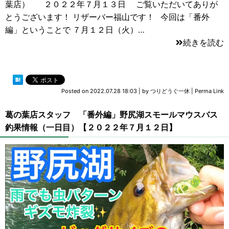
葉店） ２０２２年７月１３日 ご覧いただいてありが
とうございます！ リザーバー福山です！ 今回は「番外
編」ということで ７月１２日（火）…
続きを読む
Posted on
2022.07.28 18:03
|
by
つりどうぐ一休
|
Perma Link
葛の葉店スタッフ 「番外編」野尻湖スモールマウスバス
釣果情報（一日目）【２０２２年７月１２日】