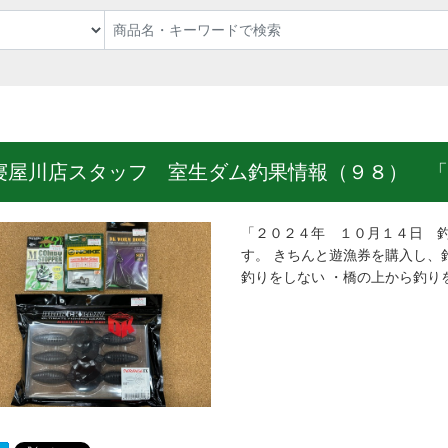
寝屋川店スタッフ 室生ダム釣果情報（９８） 「
「２０２４年 １０月１４日 釣
す。 きちんと遊漁券を購入し、
釣りをしない ・橋の上から釣り