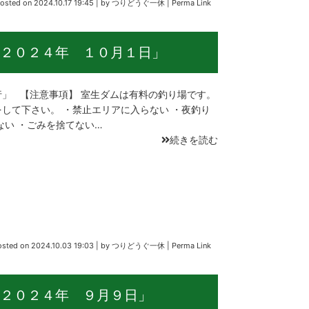
osted on
2024.10.17 19:45
|
by
つりどうぐ一休
|
Perma Link
２０２４年 １０月１日」
」 【注意事項】 室生ダムは有料の釣り場です。
して下さい。 ・禁止エリアに入らない ・夜釣り
ない ・ごみを捨てない…
続きを読む
osted on
2024.10.03 19:03
|
by
つりどうぐ一休
|
Perma Link
２０２４年 ９月９日」