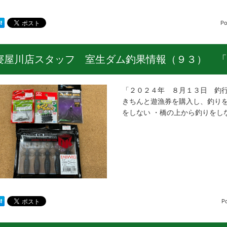
Po
寝屋川店スタッフ 室生ダム釣果情報（９３） 「
「２０２４年 ８月１３日 釣行
きちんと遊漁券を購入し、釣りを
をしない ・橋の上から釣りをし
P