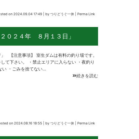
sted on
2024.09.04 17:49
|
by
つりどうぐ一休
|
Perma Link
２０２４年 ８月１３日」
」 【注意事項】 室生ダムは有料の釣り場です。
して下さい。 ・禁止エリアに入らない ・夜釣り
ない ・ごみを捨てない…
続きを読む
osted on
2024.08.16 18:55
|
by
つりどうぐ一休
|
Perma Link