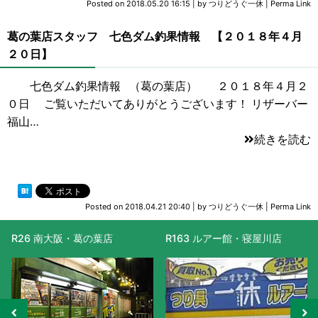
Posted on
2018.05.20 16:15
|
by
つりどうぐ一休
|
Perma Link
葛の葉店スタッフ 七色ダム釣果情報 【２０１８年４月
２０日】
七色ダム釣果情報 （葛の葉店） ２０１８年４月２
０日 ご覧いただいてありがとうございます！ リザーバー
福山…
続きを読む
Posted on
2018.04.21 20:40
|
by
つりどうぐ一休
|
Perma Link
R26 南大阪・葛の葉店
R163 ルアー館・寝屋川店