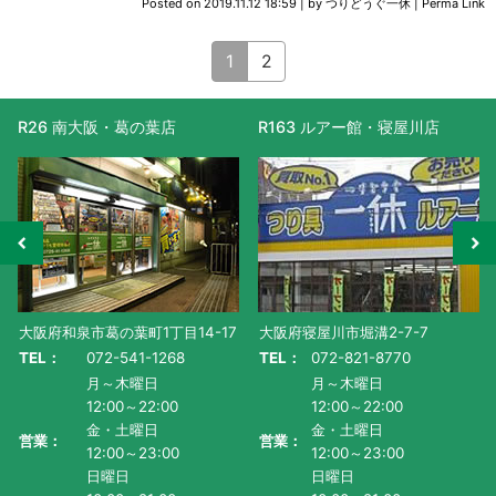
Posted on
2019.11.12 18:59
|
by
つりどうぐ一休
|
Perma Link
1
2
R26 南大阪・葛の葉店
R163 ルアー館・寝屋川店
大阪府和泉市葛の葉町1丁目14-17
大阪府寝屋川市堀溝2-7-7
TEL：
072-541-1268
TEL：
072-821-8770
月～木曜日
月～木曜日
12:00～22:00
12:00～22:00
金・土曜日
金・土曜日
営業：
営業：
12:00～23:00
12:00～23:00
日曜日
日曜日